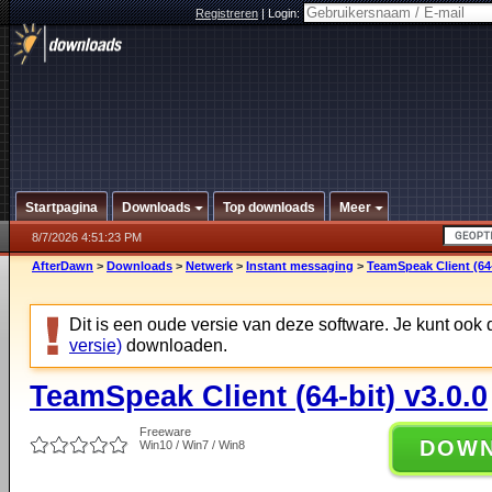
Registreren
|
Login:
Startpagina
Downloads
Top downloads
Meer
8/7/2026 4:51:23 PM
AfterDawn
>
Downloads
>
Netwerk
>
Instant messaging
>
TeamSpeak Client (64-
Dit is een oude versie van deze software. Je kunt ook
versie)
downloaden.
TeamSpeak Client (64-bit) v3.0.0
Freeware
DOW
Win10 / Win7 / Win8