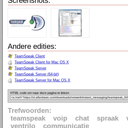
Screenshots:
Andere edities:
TeamSpeak Client
TeamSpeak Client for Mac OS X
TeamSpeak Server
TeamSpeak Server (64-bit)
TeamSpeak Server for Mac OS X
HTML code om naar deze pagina te linken:
Trefwoorden:
teamspeak
voip
chat
spraak
ventrilo
communicatie