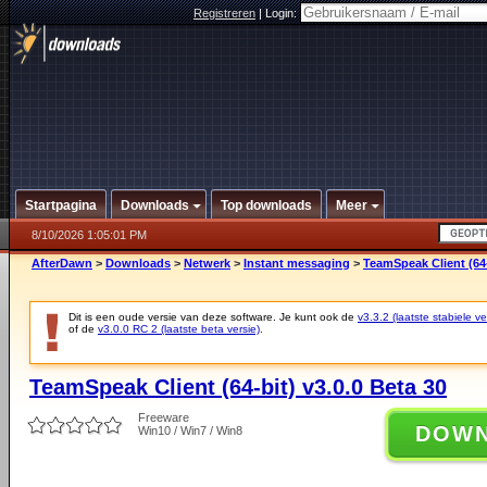
Registreren
|
Login:
Startpagina
Downloads
Top downloads
Meer
8/10/2026 1:05:01 PM
AfterDawn
>
Downloads
>
Netwerk
>
Instant messaging
>
TeamSpeak Client (64-
Dit is een oude versie van deze software. Je kunt ook de
v3.3.2 (laatste stabiele ve
of de
v3.0.0 RC 2 (laatste beta versie)
.
TeamSpeak Client (64-bit) v3.0.0 Beta 30
Freeware
DOW
Win10 / Win7 / Win8