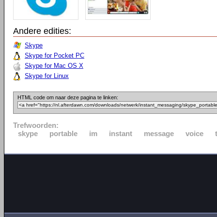
Andere edities:
Skype
Skype for Pocket PC
Skype for Mac OS X
Skype for Linux
HTML code om naar deze pagina te linken:
Trefwoorden:
skype
portable
im
instant
message
voice