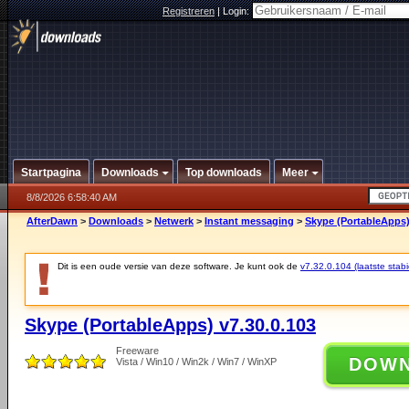
Registreren
|
Login:
Startpagina
Downloads
Top downloads
Meer
8/8/2026 6:58:40 AM
AfterDawn
>
Downloads
>
Netwerk
>
Instant messaging
>
Skype (PortableApps)
Dit is een oude versie van deze software. Je kunt ook de
v7.32.0.104 (laatste stabi
Skype (PortableApps) v7.30.0.103
Freeware
DOW
Vista / Win10 / Win2k / Win7 / WinXP