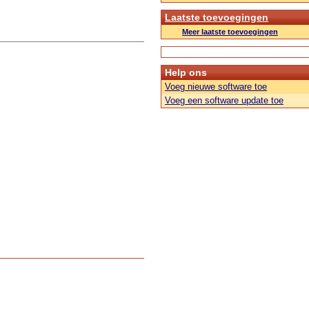
Laatste toevoegingen
Meer laatste toevoegingen
Help ons
Voeg nieuwe software toe
Voeg een software update toe