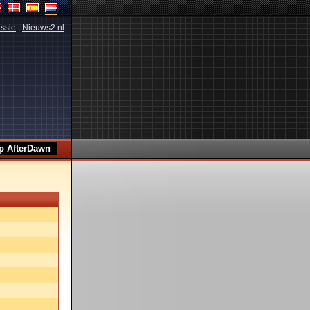
ssie
|
Nieuws2.nl