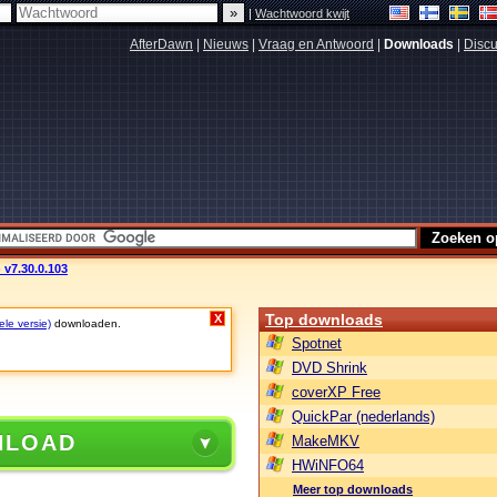
|
Wachtwoord kwijt
AfterDawn
|
Nieuws
|
Vraag en Antwoord
|
Downloads
|
Discu
 v7.30.0.103
Top downloads
X
ele versie)
downloaden.
Spotnet
DVD Shrink
coverXP Free
QuickPar (nederlands)
NLOAD
MakeMKV
HWiNFO64
Meer top downloads