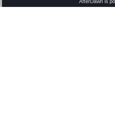
AfterDawn is p