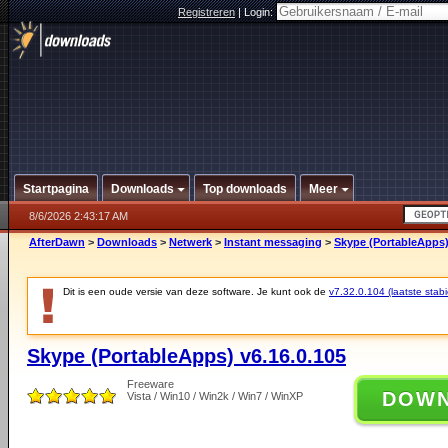
Registreren
|
Login:
Startpagina
Downloads
Top downloads
Meer
8/6/2026 2:43:17 AM
AfterDawn
>
Downloads
>
Netwerk
>
Instant messaging
>
Skype (PortableApps)
Dit is een oude versie van deze software. Je kunt ook de
v7.32.0.104 (laatste stabi
Skype (PortableApps) v6.16.0.105
Freeware
DOW
Vista / Win10 / Win2k / Win7 / WinXP