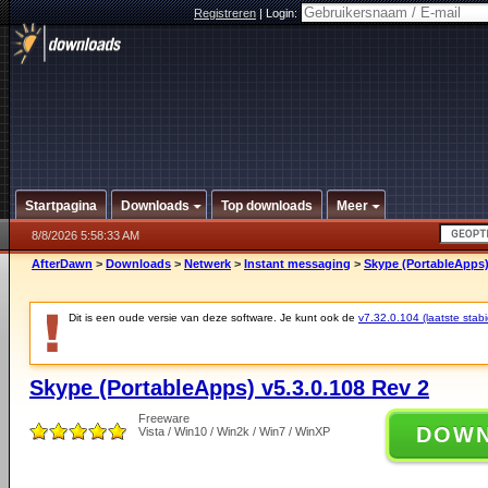
Registreren
|
Login:
Startpagina
Downloads
Top downloads
Meer
8/8/2026 5:58:33 AM
AfterDawn
>
Downloads
>
Netwerk
>
Instant messaging
>
Skype (PortableApps)
Dit is een oude versie van deze software. Je kunt ook de
v7.32.0.104 (laatste stabi
Skype (PortableApps) v5.3.0.108 Rev 2
Freeware
DOW
Vista / Win10 / Win2k / Win7 / WinXP