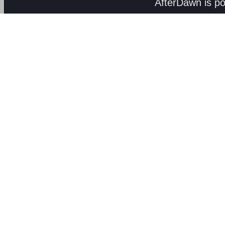
AfterDawn is p