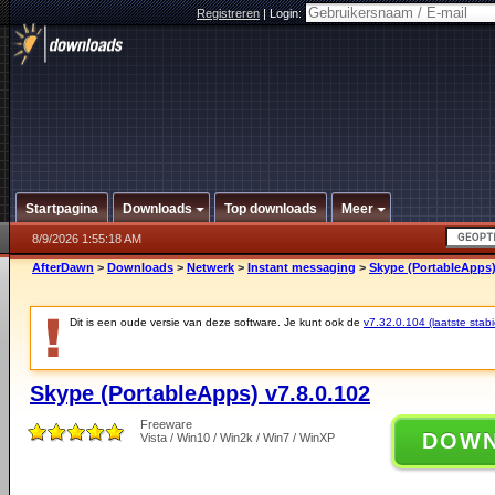
Registreren
|
Login:
Startpagina
Downloads
Top downloads
Meer
8/9/2026 1:55:18 AM
AfterDawn
>
Downloads
>
Netwerk
>
Instant messaging
>
Skype (PortableApps)
Dit is een oude versie van deze software. Je kunt ook de
v7.32.0.104 (laatste stabi
Skype (PortableApps) v7.8.0.102
Freeware
DOW
Vista / Win10 / Win2k / Win7 / WinXP