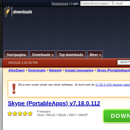
Registreren
|
Login:
Startpagina
Downloads
Top downloads
Meer
8/9/2026 2:02:50 PM
AfterDawn
>
Downloads
>
Netwerk
>
Instant messaging
>
Skype (PortableApps)
Dit is een oude versie van deze software. Je kunt ook de
v7.32.0.104 (laatste stabi
Skype (PortableApps) v7.18.0.112
Freeware
DOW
Vista / Win10 / Win2k / Win7 / WinXP