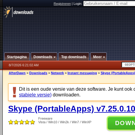
Registreren
|
Login:
Startpagina
Downloads
Top downloads
Meer
8/7/2026 6:21:02 AM
AfterDawn
>
Downloads
>
Netwerk
>
Instant messaging
>
Skype (PortableApps)
Dit is een oude versie van deze software. Je kunt ook
stabiele versie)
downloaden.
Skype (PortableApps) v7.25.0.1
Freeware
DOW
Vista / Win10 / Win2k / Win7 / WinXP