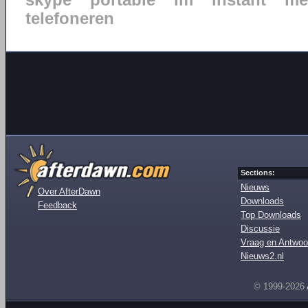
skype
portable
im
instant
me
telefoneren
Sections:
Nieuws
Over AfterDawn
Downloads
Feedback
Top Downloads
Discussie
Vraag en Antwoo
Nieuws2.nl
© 1999-2026