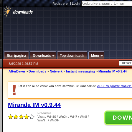
Registreren
|
Login:
Startpagina
Downloads
Top downloads
Meer
8/6/2026 1:26:57 PM
AfterDawn
>
Downloads
>
Netwerk
>
Instant messaging
>
Miranda IM v0.9.44
Dit is een oude versie van deze software. Je kunt ook de
v0.10.75 (laatste stabiele
Miranda IM v0.9.44
Freeware
DOW
Vista / Win10 / Win2k / Win7 / Win8 /
WinNT / WinXP