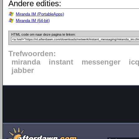
Andere edities:
Miranda IM (PortableApps)
Miranda IM (64-bit)
HTML code om naar deze pagina te linken:
Trefwoorden:
miranda
instant
messenger
ic
jabber