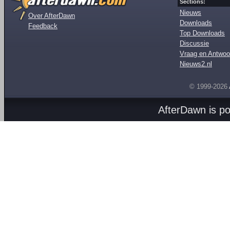
Sections:
Nieuws
Over AfterDawn
Downloads
Feedback
Top Downloads
Discussie
Vraag en Antwoo
Nieuws2.nl
© 1999-2026
AfterDawn is p