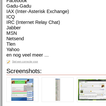
Facebook
Gadu-Gadu
IAX (Inter-Asterisk Exchange)
ICQ
IRC (Internet Relay Chat)
Jabber
MSN
Netsend
Tlen
Yahoo
en nog veel meer ...
Stel een correctie voor
Screenshots: