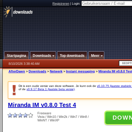
Registreren
|
Login:
Startpagina
Downloads
Top downloads
Meer
8/10/2026 3:38:40 AM
AfterDawn
>
Downloads
>
Netwerk
>
Instant messaging
>
Miranda IM v0.8.0 Test
Dit is een oude versie van deze software. Je kunt ook de
v0.10.75 (laatste stabiele
of de
v0.9.17 Beta 1 (laatste beta versie)
.
Miranda IM v0.8.0 Test 4
Freeware
DOW
Vista / Win10 / Win2k / Win7 / Win8 /
WinNT / WinXP