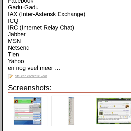
Facebook
Gadu-Gadu
IAX (Inter-Asterisk Exchange)
ICQ
IRC (Internet Relay Chat)
Jabber
MSN
Netsend
Tlen
Yahoo
en nog veel meer ...
Stel een correctie voor
Screenshots: