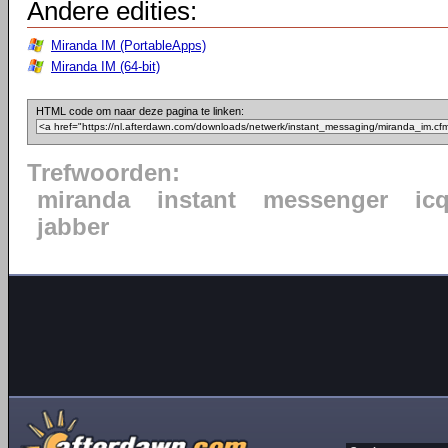
Andere edities:
Miranda IM (PortableApps)
Miranda IM (64-bit)
HTML code om naar deze pagina te linken:
Trefwoorden:
miranda
instant
messenger
ic
jabber