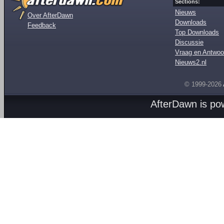
Sections:
Nieuws
Over AfterDawn
Downloads
Feedback
Top Downloads
Discussie
Vraag en Antwoo
Nieuws2.nl
© 1999-2026
AfterDawn is p