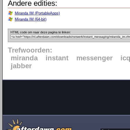
Andere edities:
Miranda IM (PortableApps)
Miranda IM (64-bit)
HTML code om naar deze pagina te linken:
Trefwoorden:
miranda
instant
messenger
ic
jabber