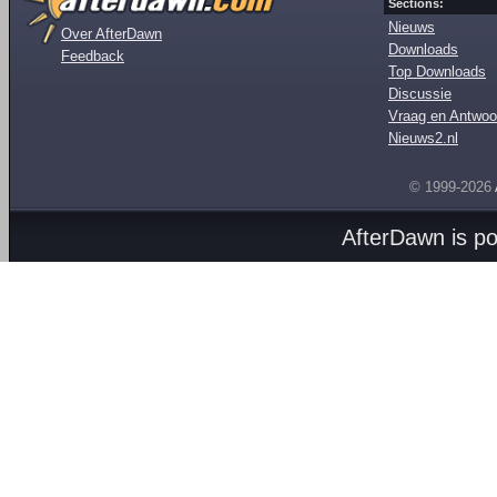
Sections:
Nieuws
Over AfterDawn
Downloads
Feedback
Top Downloads
Discussie
Vraag en Antwoo
Nieuws2.nl
© 1999-2026
AfterDawn is p