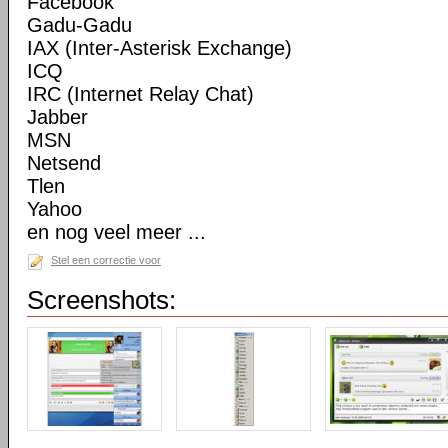
Facebook
Gadu-Gadu
IAX (Inter-Asterisk Exchange)
ICQ
IRC (Internet Relay Chat)
Jabber
MSN
Netsend
Tlen
Yahoo
en nog veel meer ...
Stel een correctie voor
Screenshots: