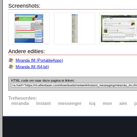
Screenshots:
Andere edities:
Miranda IM (PortableApps)
Miranda IM (64-bit)
HTML code om naar deze pagina te linken:
Trefwoorden:
miranda
instant
messenger
icq
msn
aim
j