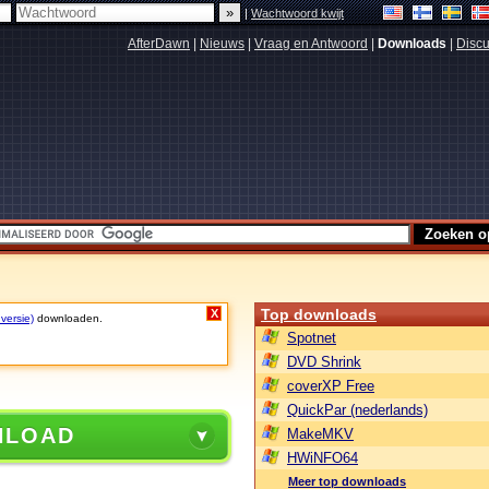
|
Wachtwoord kwijt
AfterDawn
|
Nieuws
|
Vraag en Antwoord
|
Downloads
|
Discu
Top downloads
X
 versie)
downloaden.
Spotnet
DVD Shrink
coverXP Free
QuickPar (nederlands)
NLOAD
MakeMKV
HWiNFO64
Meer top downloads