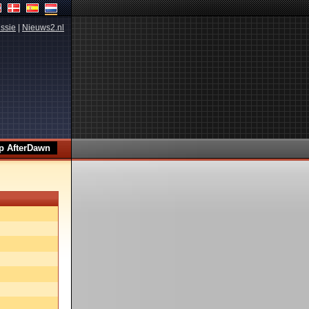
ssie
|
Nieuws2.nl