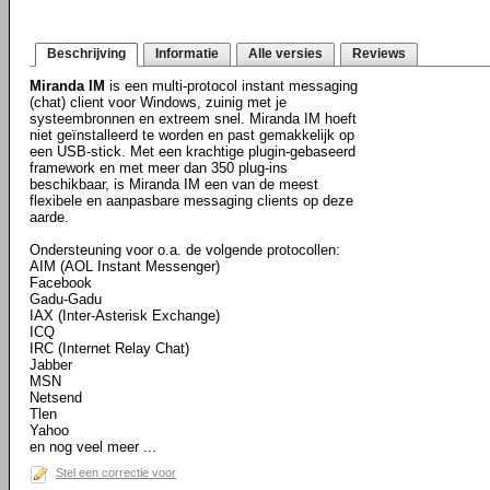
Beschrijving
Informatie
Alle versies
Reviews
Miranda IM
is een multi-protocol instant messaging
(chat) client voor Windows, zuinig met je
systeembronnen en extreem snel. Miranda IM hoeft
niet geïnstalleerd te worden en past gemakkelijk op
een USB-stick. Met een krachtige plugin-gebaseerd
framework en met meer dan 350 plug-ins
beschikbaar, is Miranda IM een van de meest
flexibele en aanpasbare messaging clients op deze
aarde.
Ondersteuning voor o.a. de volgende protocollen:
AIM (AOL Instant Messenger)
Facebook
Gadu-Gadu
IAX (Inter-Asterisk Exchange)
ICQ
IRC (Internet Relay Chat)
Jabber
MSN
Netsend
Tlen
Yahoo
en nog veel meer ...
Stel een correctie voor