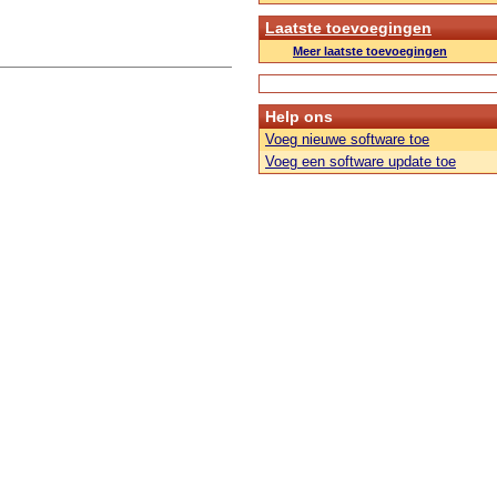
Laatste toevoegingen
Meer laatste toevoegingen
Help ons
Voeg nieuwe software toe
Voeg een software update toe