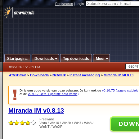
Registreren
|
Login:
Startpagina
Downloads
Top downloads
Meer
8/8/2026 1:25:39 PM
AfterDawn
>
Downloads
>
Netwerk
>
Instant messaging
>
Miranda IM v0.8.13
Dit is een oude versie van deze software. Je kunt ook de
v0.10.75 (laatste stabiele
of de
v0.9.17 Beta 1 (laatste beta versie)
.
Miranda IM v0.8.13
Freeware
DOW
Vista / Win10 / Win2k / Win7 / Win8 /
WinNT / WinXP