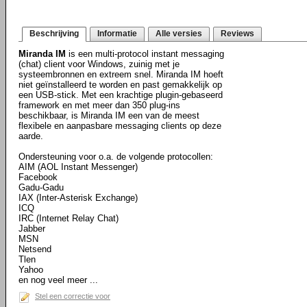
Beschrijving
Informatie
Alle versies
Reviews
Miranda IM
is een multi-protocol instant messaging
(chat) client voor Windows, zuinig met je
systeembronnen en extreem snel. Miranda IM hoeft
niet geïnstalleerd te worden en past gemakkelijk op
een USB-stick. Met een krachtige plugin-gebaseerd
framework en met meer dan 350 plug-ins
beschikbaar, is Miranda IM een van de meest
flexibele en aanpasbare messaging clients op deze
aarde.
Ondersteuning voor o.a. de volgende protocollen:
AIM (AOL Instant Messenger)
Facebook
Gadu-Gadu
IAX (Inter-Asterisk Exchange)
ICQ
IRC (Internet Relay Chat)
Jabber
MSN
Netsend
Tlen
Yahoo
en nog veel meer ...
Stel een correctie voor