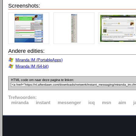
Screenshots:
Andere edities:
Miranda IM (PortableApps)
Miranda IM (64-bit)
HTML code om naar deze pagina te linken:
Trefwoorden:
miranda
instant
messenger
icq
msn
aim
j