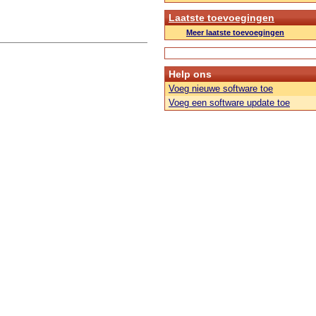
Laatste toevoegingen
Meer laatste toevoegingen
Help ons
Voeg nieuwe software toe
Voeg een software update toe