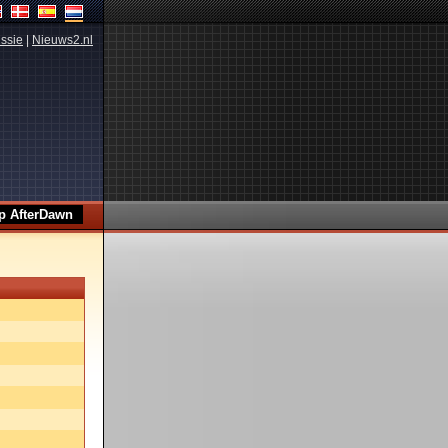
ssie
|
Nieuws2.nl