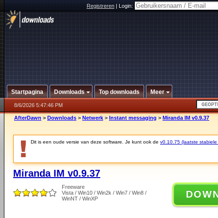
Registreren
|
Login:
Startpagina
Downloads
Top downloads
Meer
8/6/2026 5:47:46 PM
AfterDawn
>
Downloads
>
Netwerk
>
Instant messaging
>
Miranda IM v0.9.37
Dit is een oude versie van deze software. Je kunt ook de
v0.10.75 (laatste stabiele
Miranda IM v0.9.37
Freeware
DOW
Vista / Win10 / Win2k / Win7 / Win8 /
WinNT / WinXP