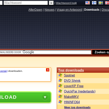
|
Wachtwoord kwijt
AfterDawn
|
Nieuws
|
Vraag en Antwoord
|
Downloads
|
Discu
Top downloads
X
 versie)
downloaden.
Spotnet
DVD Shrink
coverXP Free
QuickPar (nederlands)
NLOAD
MakeMKV
HWiNFO64
Meer top downloads