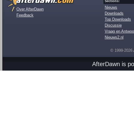
Sections:
Nieuws
Over AfterDawn
Downloads
Feedback
Top Downloads
Discussie
Vraag en Antwoo
Nieuws2.nl
© 1999-2026
AfterDawn is p