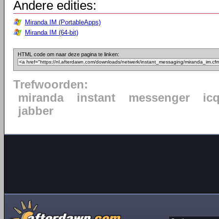
Andere edities:
Miranda IM (PortableApps)
Miranda IM (64-bit)
HTML code om naar deze pagina te linken:
Trefwoorden:
miranda
instant
messenger
ic
jabber