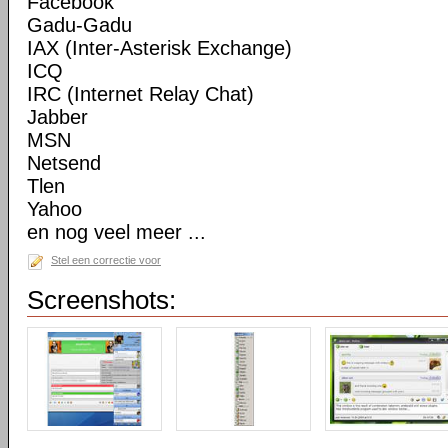
Facebook
Gadu-Gadu
IAX (Inter-Asterisk Exchange)
ICQ
IRC (Internet Relay Chat)
Jabber
MSN
Netsend
Tlen
Yahoo
en nog veel meer ...
Stel een correctie voor
Screenshots: