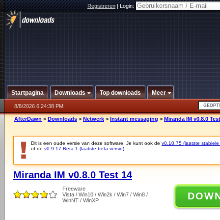
Registreren
|
Login:
Startpagina
Downloads
Top downloads
Meer
8/8/2026 6:24:38 PM
AfterDawn
>
Downloads
>
Netwerk
>
Instant messaging
>
Miranda IM v0.8.0 Tes
Dit is een oude versie van deze software. Je kunt ook de
v0.10.75 (laatste stabiele
of de
v0.9.17 Beta 1 (laatste beta versie)
.
Miranda IM v0.8.0 Test 14
Freeware
DOW
Vista / Win10 / Win2k / Win7 / Win8 /
WinNT / WinXP