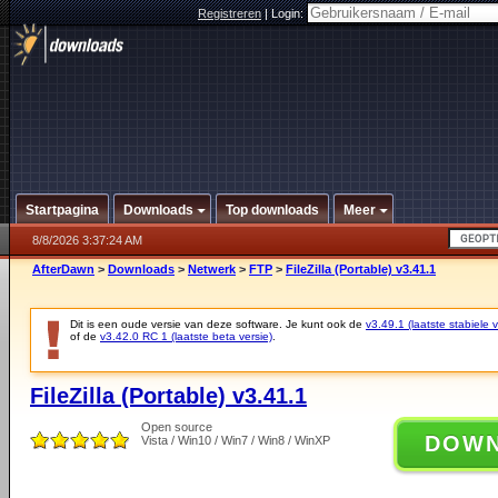
Registreren
|
Login:
Startpagina
Downloads
Top downloads
Meer
8/8/2026 3:37:24 AM
AfterDawn
>
Downloads
>
Netwerk
>
FTP
>
FileZilla (Portable) v3.41.1
Dit is een oude versie van deze software. Je kunt ook de
v3.49.1 (laatste stabiele v
of de
v3.42.0 RC 1 (laatste beta versie)
.
FileZilla (Portable) v3.41.1
Open source
DOW
Vista / Win10 / Win7 / Win8 / WinXP