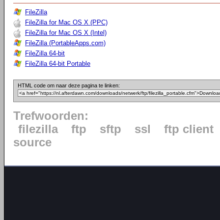
FileZilla
FileZilla for Mac OS X (PPC)
FileZilla for Mac OS X (Intel)
FileZilla (PortableApps.com)
FileZilla 64-bit
FileZilla 64-bit Portable
HTML code om naar deze pagina te linken:
Trefwoorden:
filezilla
ftp
sftp
ssl
ftp client
source