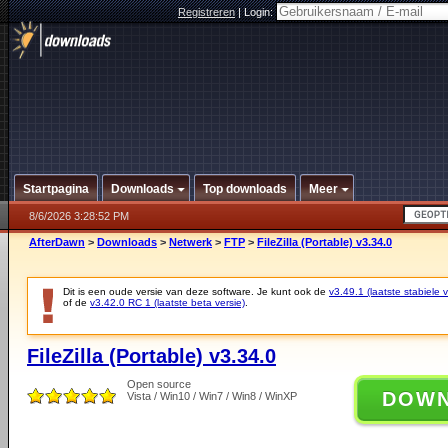
Registreren
|
Login:
Startpagina
Downloads
Top downloads
Meer
8/6/2026 3:28:52 PM
AfterDawn
>
Downloads
>
Netwerk
>
FTP
>
FileZilla (Portable) v3.34.0
Dit is een oude versie van deze software. Je kunt ook de
v3.49.1 (laatste stabiele v
of de
v3.42.0 RC 1 (laatste beta versie)
.
FileZilla (Portable) v3.34.0
Open source
DOW
Vista / Win10 / Win7 / Win8 / WinXP