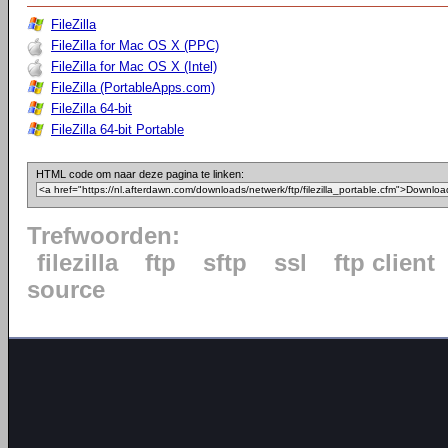
FileZilla
FileZilla for Mac OS X (PPC)
FileZilla for Mac OS X (Intel)
FileZilla (PortableApps.com)
FileZilla 64-bit
FileZilla 64-bit Portable
HTML code om naar deze pagina te linken:
Trefwoorden:
filezilla
ftp
sftp
ssl
ftp client
source