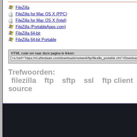
FileZilla
FileZilla for Mac OS X (PPC)
FileZilla for Mac OS X (Intel)
FileZilla (PortableApps.com)
FileZilla 64-bit
FileZilla 64-bit Portable
HTML code om naar deze pagina te linken:
Trefwoorden:
filezilla
ftp
sftp
ssl
ftp client
source