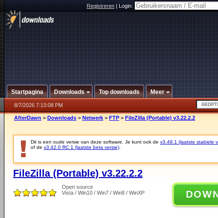
Registreren
|
Login:
Startpagina
Downloads
Top downloads
Meer
8/7/2026 7:13:08 PM
AfterDawn
>
Downloads
>
Netwerk
>
FTP
>
FileZilla (Portable) v3.22.2.2
Dit is een oude versie van deze software. Je kunt ook de
v3.49.1 (laatste stabiele v
of de
v3.42.0 RC 1 (laatste beta versie)
.
FileZilla (Portable) v3.22.2.2
Open source
DOW
Vista / Win10 / Win7 / Win8 / WinXP