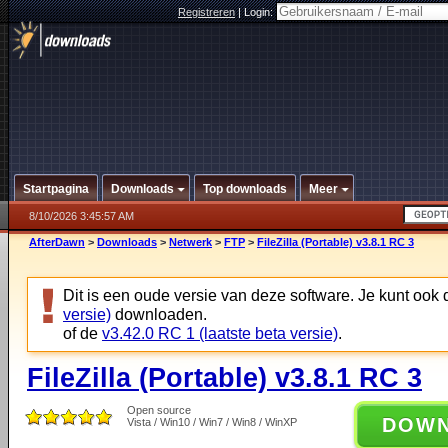
Registreren
|
Login:
Startpagina
Downloads
Top downloads
Meer
8/10/2026 3:45:57 AM
AfterDawn
>
Downloads
>
Netwerk
>
FTP
>
FileZilla (Portable) v3.8.1 RC 3
Dit is een oude versie van deze software. Je kunt ook
versie)
downloaden.
of de
v3.42.0 RC 1 (laatste beta versie)
.
FileZilla (Portable) v3.8.1 RC 3
Open source
DOW
Vista / Win10 / Win7 / Win8 / WinXP