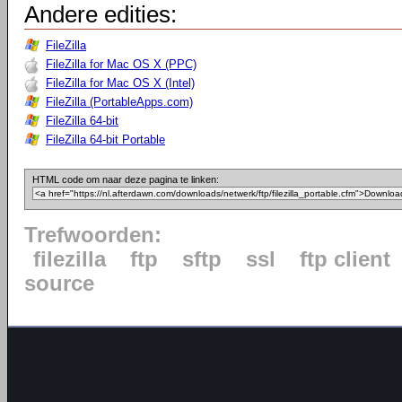
Andere edities:
FileZilla
FileZilla for Mac OS X (PPC)
FileZilla for Mac OS X (Intel)
FileZilla (PortableApps.com)
FileZilla 64-bit
FileZilla 64-bit Portable
HTML code om naar deze pagina te linken:
Trefwoorden:
filezilla
ftp
sftp
ssl
ftp client
source