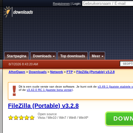
Registreren
|
Login:
Startpagina
Downloads
Top downloads
Meer
8/7/2026 8:43:20 AM
AfterDawn
>
Downloads
>
Netwerk
>
FTP
>
FileZilla (Portable) v3.2.8
Dit is een oude versie van deze software. Je kunt ook de
v3.49.1 (laatste stabiele v
of de
v3.42.0 RC 1 (laatste beta versie)
.
FileZilla (Portable) v3.2.8
Open source
DOW
Vista / Win10 / Win7 / Win8 / WinXP