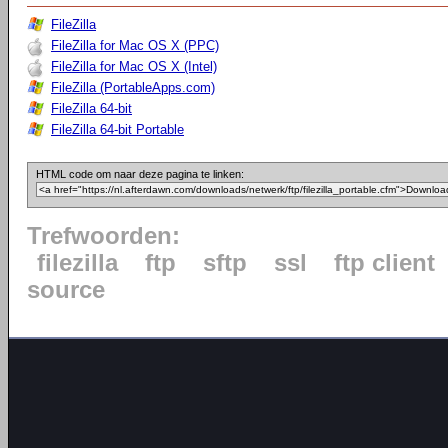
FileZilla
FileZilla for Mac OS X (PPC)
FileZilla for Mac OS X (Intel)
FileZilla (PortableApps.com)
FileZilla 64-bit
FileZilla 64-bit Portable
HTML code om naar deze pagina te linken:
Trefwoorden:
filezilla
ftp
sftp
ssl
ftp client
source