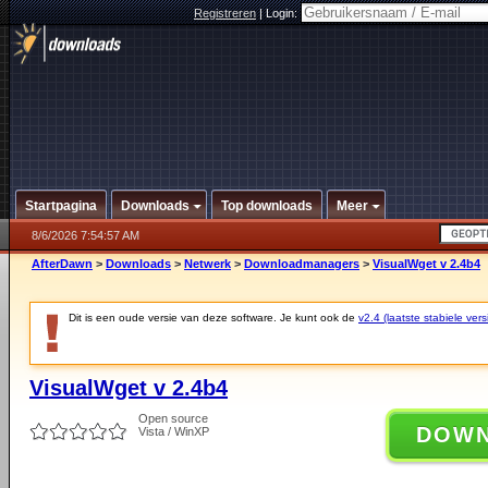
Registreren
|
Login:
Startpagina
Downloads
Top downloads
Meer
8/6/2026 7:54:57 AM
AfterDawn
>
Downloads
>
Netwerk
>
Downloadmanagers
>
VisualWget v 2.4b4
Dit is een oude versie van deze software. Je kunt ook de
v2.4 (laatste stabiele vers
VisualWget v 2.4b4
Open source
DOW
Vista / WinXP