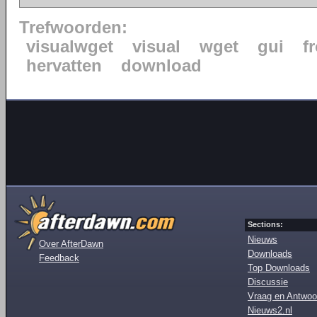
Trefwoorden:
visualwget
visual
wget
gui
f
hervatten
download
Sections:
Nieuws
Over AfterDawn
Downloads
Feedback
Top Downloads
Discussie
Vraag en Antwoo
Nieuws2.nl