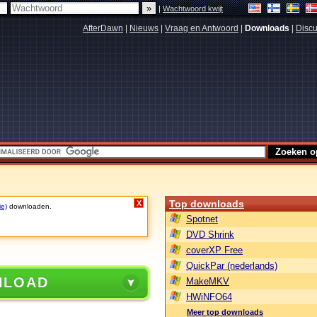
|
Wachtwoord kwijt
AfterDawn
|
Nieuws
|
Vraag en Antwoord
|
Downloads
|
Discu
Top downloads
X
ie)
downloaden.
Spotnet
DVD Shrink
coverXP Free
QuickPar (nederlands)
NLOAD
MakeMKV
HWiNFO64
Meer top downloads