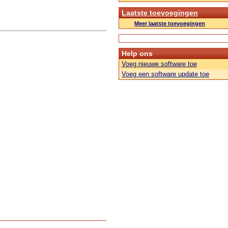
Laatste toevoegingen
Meer laatste toevoegingen
Help ons
Voeg nieuwe software toe
Voeg een software update toe