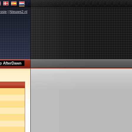
ssie
|
Nieuws2.nl