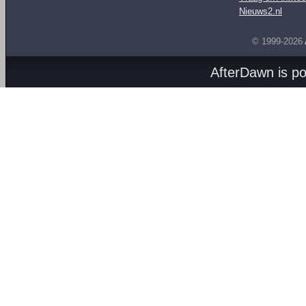
Nieuws2.nl
© 1999-2026
AfterDawn is p