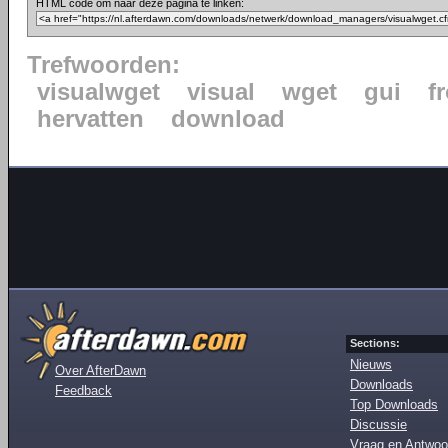
HTML code om naar deze pagina te linken:
Trefwoorden:
visualwget
visual
wget
gui
f
hervatten
download
Sections:
Nieuws
Over AfterDawn
Downloads
Feedback
Top Downloads
Discussie
Vraag en Antwoo