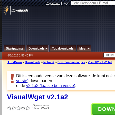
Registreren
|
Login:
Startpagina
Downloads
Top downloads
Meer
8/8/2026 2:56:40 PM
AfterDawn
>
Downloads
>
Netwerk
>
Downloadmanagers
>
VisualWget v2.1a2
Dit is een oude versie van deze software. Je kunt ook
versie)
downloaden.
of de
v2.1a3 (laatste beta versie)
.
VisualWget v2.1a2
Open source
DOW
Vista / WinXP