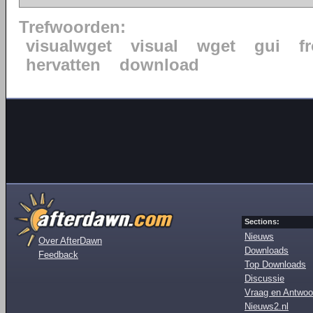
Trefwoorden:
visualwget
visual
wget
gui
f
hervatten
download
Sections:
Nieuws
Over AfterDawn
Downloads
Feedback
Top Downloads
Discussie
Vraag en Antwoo
Nieuws2.nl