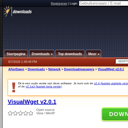
Registreren
|
Login:
Startpagina
Downloads
Top downloads
Meer
8/7/2026 1:49:49 PM
AfterDawn
>
Downloads
>
Netwerk
>
Downloadmanagers
>
VisualWget v2.0.1
Dit is een oude versie van deze software. Je kunt ook de
v2.4 (laatste stabiele vers
of de
v2.1a3 (laatste beta versie)
.
VisualWget v2.0.1
Open source
DOW
Vista / WinXP