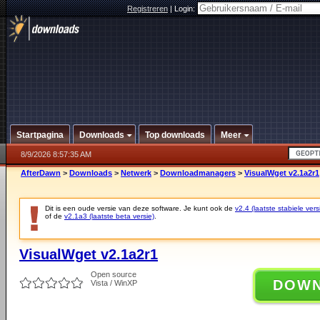
Registreren
|
Login:
Startpagina
Downloads
Top downloads
Meer
8/9/2026 8:57:35 AM
AfterDawn
>
Downloads
>
Netwerk
>
Downloadmanagers
>
VisualWget v2.1a2r1
Dit is een oude versie van deze software. Je kunt ook de
v2.4 (laatste stabiele vers
of de
v2.1a3 (laatste beta versie)
.
VisualWget v2.1a2r1
Open source
DOW
Vista / WinXP