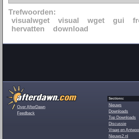
Trefwoorden:
visualwget
visual
wget
gui
f
hervatten
download
Sections:
Nieuws
Over AfterDawn
Downloads
Feedback
Top Downloads
Discussie
Vraag en Antwoo
Nieuws2.nl