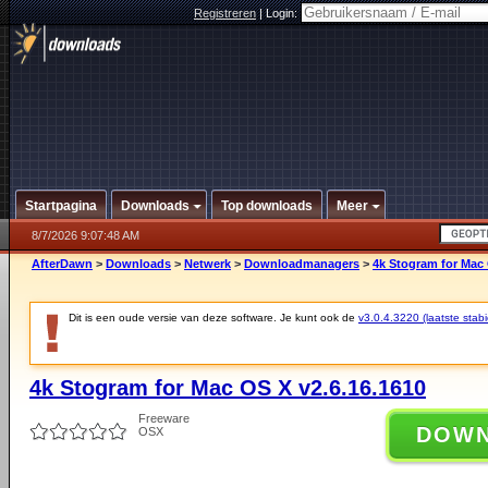
Registreren
|
Login:
Startpagina
Downloads
Top downloads
Meer
8/7/2026 9:07:48 AM
AfterDawn
>
Downloads
>
Netwerk
>
Downloadmanagers
>
4k Stogram for Mac 
Dit is een oude versie van deze software. Je kunt ook de
v3.0.4.3220 (laatste stabi
4k Stogram for Mac OS X v2.6.16.1610
Freeware
DOW
OSX