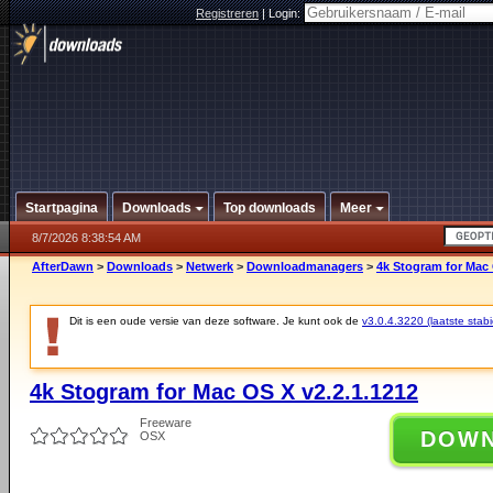
Registreren
|
Login:
Startpagina
Downloads
Top downloads
Meer
8/7/2026 8:38:54 AM
AfterDawn
>
Downloads
>
Netwerk
>
Downloadmanagers
>
4k Stogram for Mac 
Dit is een oude versie van deze software. Je kunt ook de
v3.0.4.3220 (laatste stabi
4k Stogram for Mac OS X v2.2.1.1212
Freeware
DOW
OSX