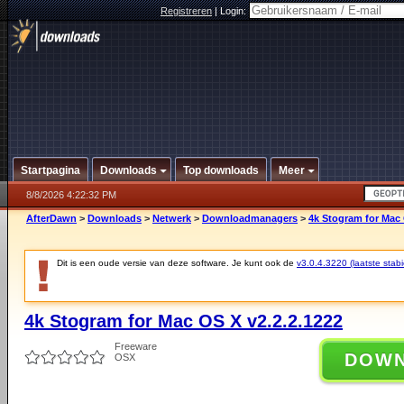
Registreren
|
Login:
Startpagina
Downloads
Top downloads
Meer
8/8/2026 4:22:32 PM
AfterDawn
>
Downloads
>
Netwerk
>
Downloadmanagers
>
4k Stogram for Mac 
Dit is een oude versie van deze software. Je kunt ook de
v3.0.4.3220 (laatste stabi
4k Stogram for Mac OS X v2.2.2.1222
Freeware
DOW
OSX