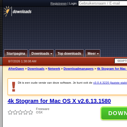
Registreren
|
Login:
Startpagina
Downloads
Top downloads
Meer
8/7/2026 1:38:08 AM
AfterDawn
>
Downloads
>
Netwerk
>
Downloadmanagers
>
4k Stogram for Mac 
Dit is een oude versie van deze software. Je kunt ook de
v3.0.4.3220 (laatste stabi
4k Stogram for Mac OS X v2.6.13.1580
Freeware
DOW
OSX