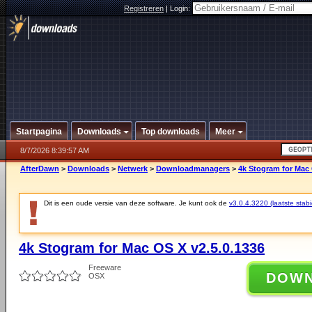
Registreren
|
Login:
Startpagina
Downloads
Top downloads
Meer
8/7/2026 8:39:57 AM
AfterDawn
>
Downloads
>
Netwerk
>
Downloadmanagers
>
4k Stogram for Mac 
Dit is een oude versie van deze software. Je kunt ook de
v3.0.4.3220 (laatste stabi
4k Stogram for Mac OS X v2.5.0.1336
Freeware
DOW
OSX