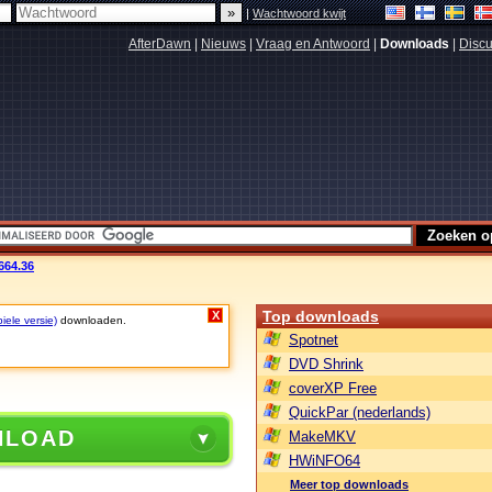
|
Wachtwoord kwijt
AfterDawn
|
Nieuws
|
Vraag en Antwoord
|
Downloads
|
Discu
664.36
Top downloads
X
iele versie)
downloaden.
Spotnet
DVD Shrink
coverXP Free
QuickPar (nederlands)
NLOAD
MakeMKV
HWiNFO64
Meer top downloads