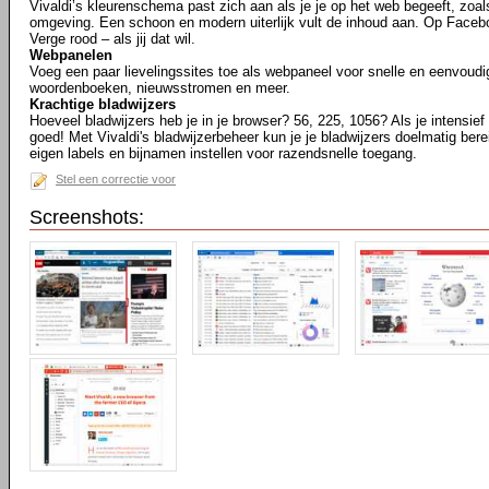
Vivaldi’s kleurenschema past zich aan als je je op het web begeeft, zoa
omgeving. Een schoon en modern uiterlijk vult de inhoud aan. Op Facebo
Verge rood – als jij dat wil.
Webpanelen
Voeg een paar lievelingssites toe als webpaneel voor snelle en eenvoudi
woordenboeken, nieuwsstromen en meer.
Krachtige bladwijzers
Hoeveel bladwijzers heb je in je browser? 56, 225, 1056? Als je intensief b
goed! Met Vivaldi's bladwijzerbeheer kun je je bladwijzers doelmatig bere
eigen labels en bijnamen instellen voor razendsnelle toegang.
Stel een correctie voor
Screenshots: