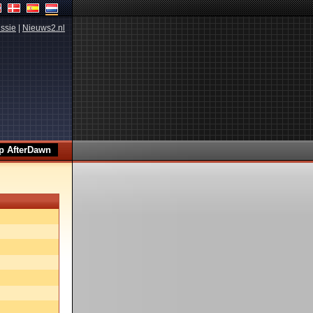
ssie
|
Nieuws2.nl