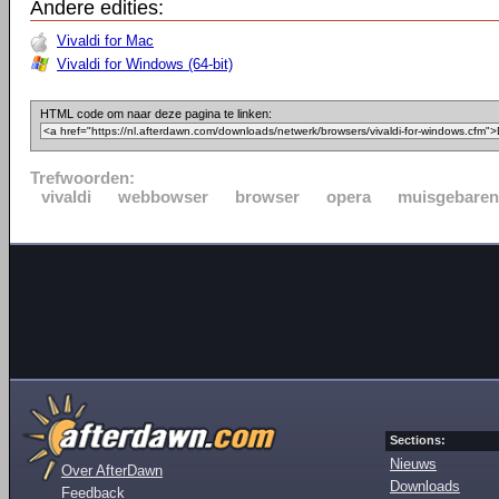
Andere edities:
Vivaldi for Mac
Vivaldi for Windows (64-bit)
HTML code om naar deze pagina te linken:
Trefwoorden:
vivaldi
webbowser
browser
opera
muisgebaren
Sections:
Nieuws
Over AfterDawn
Downloads
Feedback