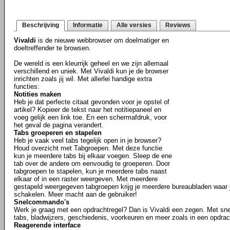
Beschrijving
Informatie
Alle versies
Reviews
Vivaldi
is de nieuwe webbrowser om doelmatiger en
doeltreffender te browsen.
De wereld is een kleurrijk geheel en we zijn allemaal
verschillend en uniek. Met Vivaldi kun je de browser
inrichten zoals jij wil. Met allerlei handige extra
functies:
Notities maken
Heb je dat perfecte citaat gevonden voor je opstel of
artikel? Kopieer de tekst naar het notitiepaneel en
voeg gelijk een link toe. En een schermafdruk, voor
het geval de pagina verandert.
Tabs groeperen en stapelen
Heb je vaak veel tabs tegelijk open in je browser?
Houd overzicht met Tabgroepen. Met deze functie
kun je meerdere tabs bij elkaar voegen. Sleep de ene
tab over de andere om eenvoudig te groeperen. Door
tabgroepen te stapelen, kun je meerdere tabs naast
elkaar of in een raster weergeven. Met meerdere
gestapeld weergegeven tabgroepen krijg je meerdere bureaubladen waar j
schakelen. Meer macht aan de gebruiker!
Snelcommando's
Werk je graag met een opdrachtregel? Dan is Vivaldi een zegen. Met s
tabs, bladwijzers, geschiedenis, voorkeuren en meer zoals in een opdrac
Reagerende interface