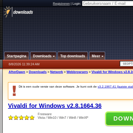
Registreren
|
Login:
Startpagina
Downloads
Top downloads
Meer
8/8/2026 11:39:24 AM
AfterDawn
>
Downloads
>
Netwerk
>
Webbrowsers
>
Vivaldi for Windows v2.8.1
Dit is een oude versie van deze software. Je kunt ook de
v3.2.1967.41 (laatste stab
Vivaldi for Windows v2.8.1664.36
Freeware
DOW
Vista / Win10 / Win7 / Win8 / WinXP