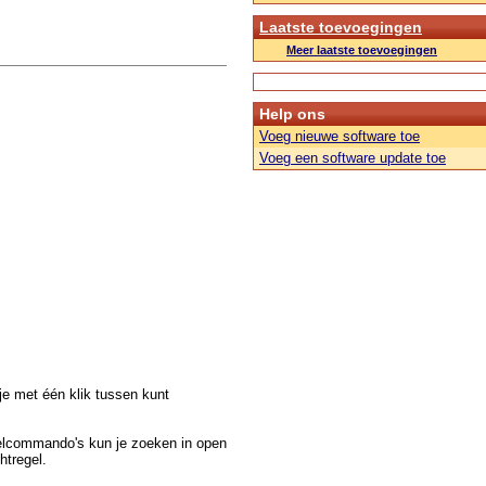
Laatste toevoegingen
Meer laatste toevoegingen
Help ons
Voeg nieuwe software toe
Voeg een software update toe
e met één klik tussen kunt
nelcommando's kun je zoeken in open
htregel.