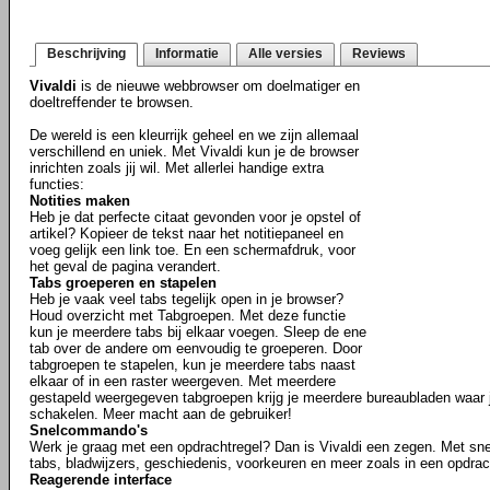
Beschrijving
Informatie
Alle versies
Reviews
Vivaldi
is de nieuwe webbrowser om doelmatiger en
doeltreffender te browsen.
De wereld is een kleurrijk geheel en we zijn allemaal
verschillend en uniek. Met Vivaldi kun je de browser
inrichten zoals jij wil. Met allerlei handige extra
functies:
Notities maken
Heb je dat perfecte citaat gevonden voor je opstel of
artikel? Kopieer de tekst naar het notitiepaneel en
voeg gelijk een link toe. En een schermafdruk, voor
het geval de pagina verandert.
Tabs groeperen en stapelen
Heb je vaak veel tabs tegelijk open in je browser?
Houd overzicht met Tabgroepen. Met deze functie
kun je meerdere tabs bij elkaar voegen. Sleep de ene
tab over de andere om eenvoudig te groeperen. Door
tabgroepen te stapelen, kun je meerdere tabs naast
elkaar of in een raster weergeven. Met meerdere
gestapeld weergegeven tabgroepen krijg je meerdere bureaubladen waar j
schakelen. Meer macht aan de gebruiker!
Snelcommando's
Werk je graag met een opdrachtregel? Dan is Vivaldi een zegen. Met s
tabs, bladwijzers, geschiedenis, voorkeuren en meer zoals in een opdrac
Reagerende interface