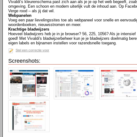
Vivaldi’s kleurenschema past zich aan als je je op het web begeeft, zoa
omgeving. Een schoon en modern uiterlijk vult de inhoud aan. Op Facebo
Verge rood – als jij dat wil.
Webpanelen
Voeg een paar lievelingssites toe als webpaneel voor snelle en eenvoudi
woordenboeken, nieuwsstromen en meer.
Krachtige bladwijzers
Hoeveel bladwijzers heb je in je browser? 56, 225, 1056? Als je intensief b
goed! Met Vivaldi's bladwijzerbeheer kun je je bladwijzers doelmatig bere
eigen labels en bijnamen instellen voor razendsnelle toegang.
Stel een correctie voor
Screenshots: