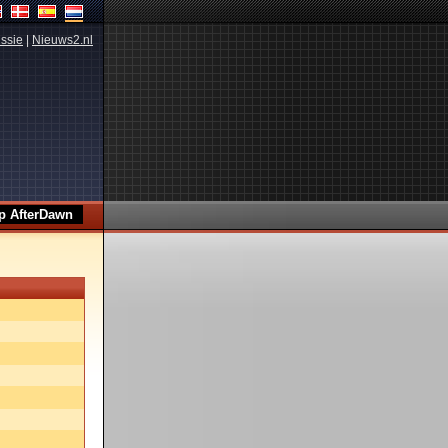
ssie
|
Nieuws2.nl