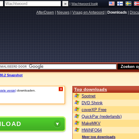
|
Wachtwoord kwijt
AfterDawn
|
Nieuws
|
Vraag en Antwoord
|
Downloads
|
Discu
380.2 Snapshot
Top downloads
X
iele versie)
downloaden.
Spotnet
DVD Shrink
coverXP Free
QuickPar (nederlands)
NLOAD
MakeMKV
HWiNFO64
Meer top downloads