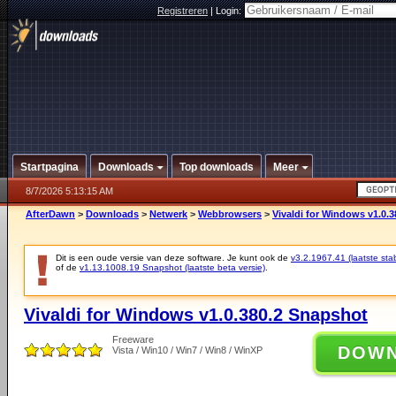
Registreren
|
Login:
Startpagina
Downloads
Top downloads
Meer
8/7/2026 5:13:15 AM
AfterDawn
>
Downloads
>
Netwerk
>
Webbrowsers
>
Vivaldi for Windows v1.0.
Dit is een oude versie van deze software. Je kunt ook de
v3.2.1967.41 (laatste stab
of de
v1.13.1008.19 Snapshot (laatste beta versie)
.
Vivaldi for Windows v1.0.380.2 Snapshot
Freeware
DOW
Vista / Win10 / Win7 / Win8 / WinXP