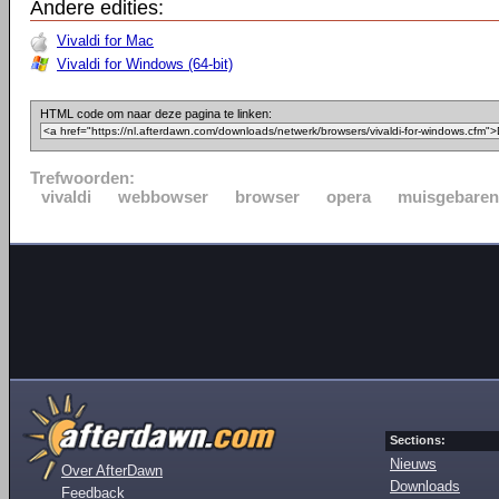
Andere edities:
Vivaldi for Mac
Vivaldi for Windows (64-bit)
HTML code om naar deze pagina te linken:
Trefwoorden:
vivaldi
webbowser
browser
opera
muisgebaren
Sections:
Nieuws
Over AfterDawn
Downloads
Feedback