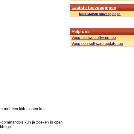
Laatste toevoegingen
Meer laatste toevoegingen
Help ons
Voeg nieuwe software toe
Voeg een software update toe
e met één klik tussen kunt
nelcommando's kun je zoeken in open
htregel.