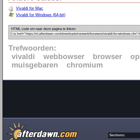
Vivaldi for Mac
Vivaldi for Windows (64-bit)
HTML code om naar deze pagina te linken:
Trefwoorden:
vivaldi
webbowser
browser
op
muisgebaren
chromium
Sections: