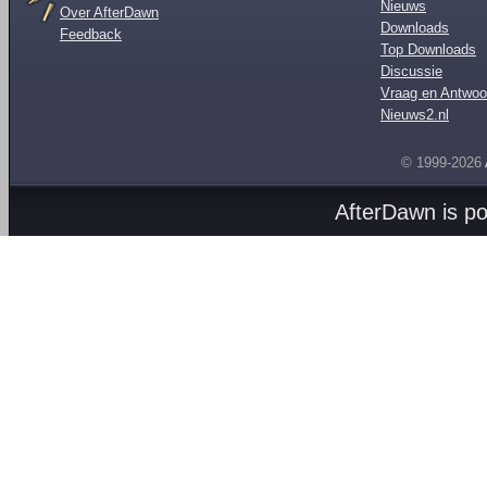
Nieuws
Over AfterDawn
Downloads
Feedback
Top Downloads
Discussie
Vraag en Antwoo
Nieuws2.nl
© 1999-2026
AfterDawn is p