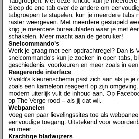
Tabgroepen. Met deze functie kun je meerdere t
Sleep de ene tab over de andere om eenvoudig
tabgroepen te stapelen, kun je meerdere tabs n
raster weergeven. Met meerdere gestapeld w
krijg je meerdere bureaubladen waar je met één
schakelen. Meer macht aan de gebruiker!
Snelcommando's
Werk je graag met een opdrachtregel? Dan is V
snelcommando's kun je zoeken in open tabs, bl
geschiedenis, voorkeuren en meer zoals in een
Reagerende interface
Vivaldi’s kleurenschema past zich aan als je je
zoals een kameleon reageert op zijn omgeving
modern uiterlijk vult de inhoud aan. Op Faceboo
op The Verge rood – als jij dat wil.
Webpanelen
Voeg een paar lievelingssites toe als webpaneel
eenvoudige toegang. Uitstekend voor woorden
en meer.
Krachtige bladwijzers