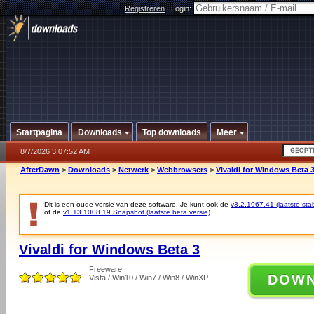
Registreren
|
Login:
Startpagina
Downloads
Top downloads
Meer
8/7/2026 3:07:52 AM
AfterDawn
>
Downloads
>
Netwerk
>
Webbrowsers
>
Vivaldi for Windows Beta 
Dit is een oude versie van deze software. Je kunt ook de
v3.2.1967.41 (laatste stab
of de
v1.13.1008.19 Snapshot (laatste beta versie)
.
Vivaldi for Windows Beta 3
Freeware
DOW
Vista / Win10 / Win7 / Win8 / WinXP