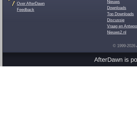
Nieuws
Over AfterDawn
Downloads
Feedback
Top Downloads
Discussie
Vraag en Antwoo
Nieuws2.nl
© 1999-2026
AfterDawn is p