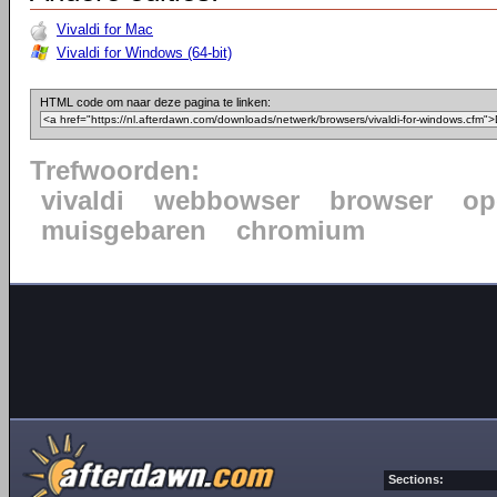
Vivaldi for Mac
Vivaldi for Windows (64-bit)
HTML code om naar deze pagina te linken:
Trefwoorden:
vivaldi
webbowser
browser
op
muisgebaren
chromium
Sections: