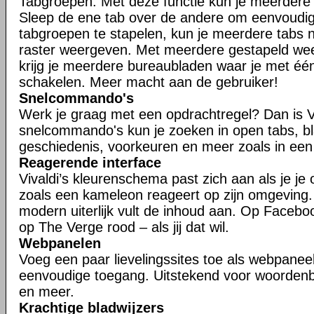
Tabgroepen. Met deze functie kun je meerdere t
Sleep de ene tab over de andere om eenvoudig
tabgroepen te stapelen, kun je meerdere tabs n
raster weergeven. Met meerdere gestapeld w
krijg je meerdere bureaubladen waar je met één
schakelen. Meer macht aan de gebruiker!
Snelcommando's
Werk je graag met een opdrachtregel? Dan is V
snelcommando's kun je zoeken in open tabs, bl
geschiedenis, voorkeuren en meer zoals in een
Reagerende interface
Vivaldi’s kleurenschema past zich aan als je je
zoals een kameleon reageert op zijn omgeving
modern uiterlijk vult de inhoud aan. Op Faceboo
op The Verge rood – als jij dat wil.
Webpanelen
Voeg een paar lievelingssites toe als webpaneel
eenvoudige toegang. Uitstekend voor woorden
en meer.
Krachtige bladwijzers