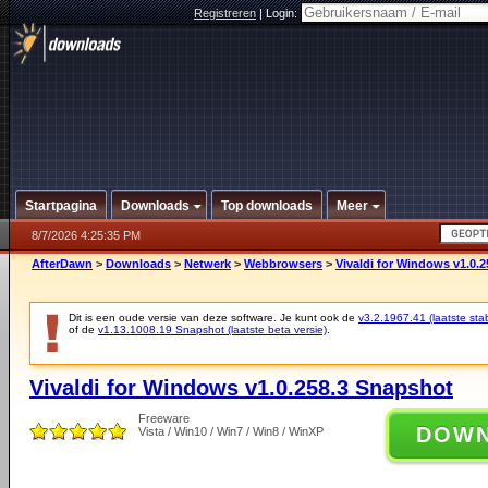
Registreren
|
Login:
Startpagina
Downloads
Top downloads
Meer
8/7/2026 4:25:35 PM
AfterDawn
>
Downloads
>
Netwerk
>
Webbrowsers
>
Vivaldi for Windows v1.0.
Dit is een oude versie van deze software. Je kunt ook de
v3.2.1967.41 (laatste stab
of de
v1.13.1008.19 Snapshot (laatste beta versie)
.
Vivaldi for Windows v1.0.258.3 Snapshot
Freeware
DOW
Vista / Win10 / Win7 / Win8 / WinXP