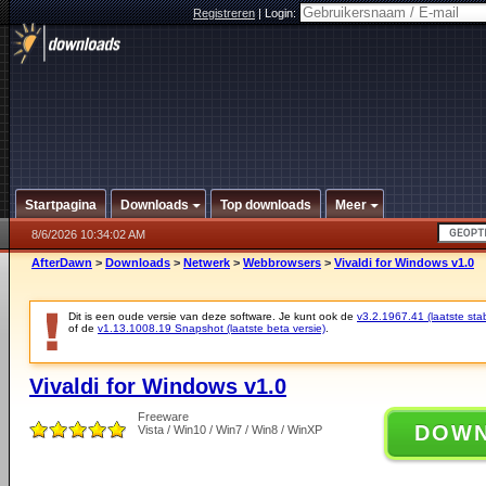
Registreren
|
Login:
Startpagina
Downloads
Top downloads
Meer
8/6/2026 10:34:02 AM
AfterDawn
>
Downloads
>
Netwerk
>
Webbrowsers
>
Vivaldi for Windows v1.0
Dit is een oude versie van deze software. Je kunt ook de
v3.2.1967.41 (laatste stab
of de
v1.13.1008.19 Snapshot (laatste beta versie)
.
Vivaldi for Windows v1.0
Freeware
DOW
Vista / Win10 / Win7 / Win8 / WinXP