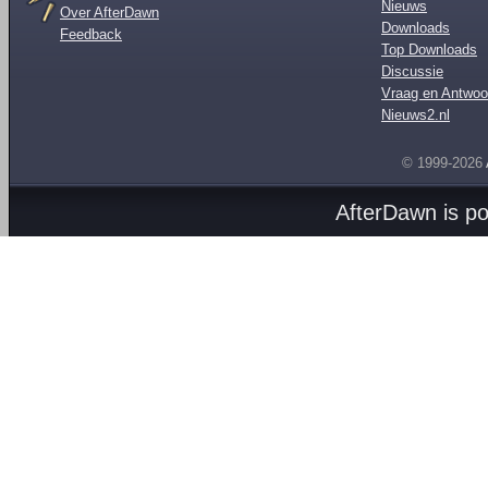
Nieuws
Over AfterDawn
Downloads
Feedback
Top Downloads
Discussie
Vraag en Antwoo
Nieuws2.nl
© 1999-2026
AfterDawn is p