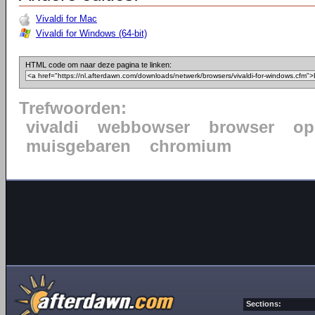
Vivaldi for Mac
Vivaldi for Windows (64-bit)
HTML code om naar deze pagina te linken:
Trefwoorden:
vivaldi
webbowser
browser
op
muisgebaren
chromium
Sections: