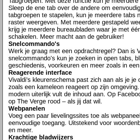
Tabgroepen. Met deze functie kun je meerdere t
Sleep de ene tab over de andere om eenvoudig
tabgroepen te stapelen, kun je meerdere tabs n
raster weergeven. Met meerdere gestapeld w
krijg je meerdere bureaubladen waar je met één
schakelen. Meer macht aan de gebruiker!
Snelcommando's
Werk je graag met een opdrachtregel? Dan is V
snelcommando's kun je zoeken in open tabs, bl
geschiedenis, voorkeuren en meer zoals in een
Reagerende interface
Vivaldi’s kleurenschema past zich aan als je je
zoals een kameleon reageert op zijn omgeving
modern uiterlijk vult de inhoud aan. Op Faceboo
op The Verge rood – als jij dat wil.
Webpanelen
Voeg een paar lievelingssites toe als webpaneel
eenvoudige toegang. Uitstekend voor woorden
en meer.
Krachtige bladwijzers