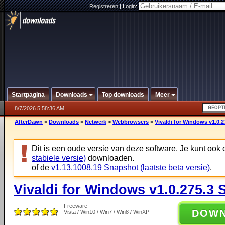
Registreren
|
Login:
Startpagina
Downloads
Top downloads
Meer
8/7/2026 5:58:36 AM
AfterDawn
>
Downloads
>
Netwerk
>
Webbrowsers
>
Vivaldi for Windows v1.0.
Dit is een oude versie van deze software. Je kunt ook
stabiele versie)
downloaden.
of de
v1.13.1008.19 Snapshot (laatste beta versie)
.
Vivaldi for Windows v1.0.275.3
Freeware
DOW
Vista / Win10 / Win7 / Win8 / WinXP