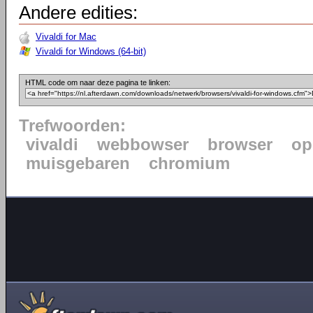
Andere edities:
Vivaldi for Mac
Vivaldi for Windows (64-bit)
HTML code om naar deze pagina te linken:
Trefwoorden:
vivaldi
webbowser
browser
op
muisgebaren
chromium