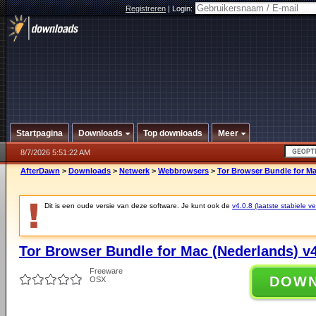
Registreren
|
Login:
Startpagina
Downloads
Top downloads
Meer
8/7/2026 5:51:22 AM
AfterDawn
>
Downloads
>
Netwerk
>
Webbrowsers
>
Tor Browser Bundle for Ma
Dit is een oude versie van deze software. Je kunt ook de
v4.0.8 (laatste stabiele ve
Tor Browser Bundle for Mac (Nederlands) v4
Freeware
DOW
OSX