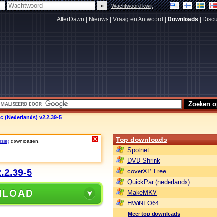
|
Wachtwoord kwijt
AfterDawn
|
Nieuws
|
Vraag en Antwoord
|
Downloads
|
Discu
c (Nederlands) v2.2.39-5
Top downloads
X
rsie)
downloaden.
Spotnet
DVD Shrink
.2.39-5
coverXP Free
QuickPar (nederlands)
NLOAD
MakeMKV
HWiNFO64
Meer top downloads