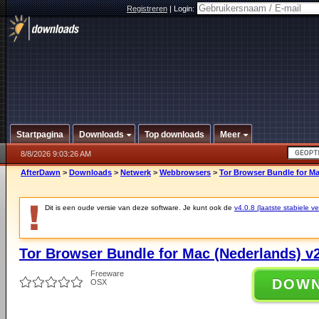
Registreren
|
Login:
Startpagina
Downloads
Top downloads
Meer
8/8/2026 9:03:26 AM
AfterDawn
>
Downloads
>
Netwerk
>
Webbrowsers
>
Tor Browser Bundle for Ma
Dit is een oude versie van deze software. Je kunt ook de
v4.0.8 (laatste stabiele ve
Tor Browser Bundle for Mac (Nederlands) v2
Freeware
DOW
OSX