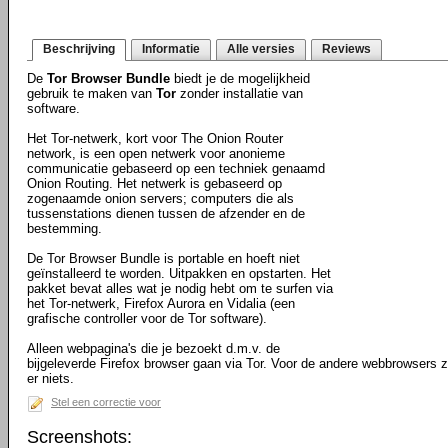
Beschrijving
Informatie
Alle versies
Reviews
De
Tor Browser Bundle
biedt je de mogelijkheid
gebruik te maken van
Tor
zonder installatie van
software.
Het Tor-netwerk, kort voor The Onion Router
network, is een open netwerk voor anonieme
communicatie gebaseerd op een techniek genaamd
Onion Routing. Het netwerk is gebaseerd op
zogenaamde onion servers; computers die als
tussenstations dienen tussen de afzender en de
bestemming.
De Tor Browser Bundle is portable en hoeft niet
geïnstalleerd te worden. Uitpakken en opstarten. Het
pakket bevat alles wat je nodig hebt om te surfen via
het Tor-netwerk, Firefox Aurora en Vidalia (een
grafische controller voor de Tor software).
Alleen webpagina's die je bezoekt d.m.v. de
bijgeleverde Firefox browser gaan via Tor. Voor de andere webbrowsers z
er niets.
Stel een correctie voor
Screenshots: