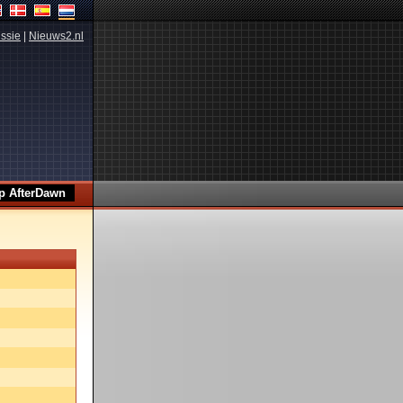
ssie
|
Nieuws2.nl