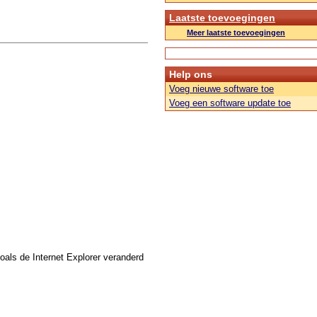
Laatste toevoegingen
Meer laatste toevoegingen
Help ons
Voeg nieuwe software toe
Voeg een software update toe
oals de Internet Explorer veranderd