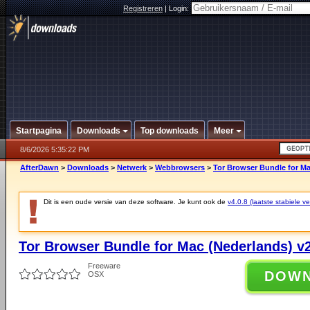
Registreren
|
Login:
Startpagina
Downloads
Top downloads
Meer
8/6/2026 5:35:22 PM
AfterDawn
>
Downloads
>
Netwerk
>
Webbrowsers
>
Tor Browser Bundle for Ma
Dit is een oude versie van deze software. Je kunt ook de
v4.0.8 (laatste stabiele ve
Tor Browser Bundle for Mac (Nederlands) v2
Freeware
DOW
OSX