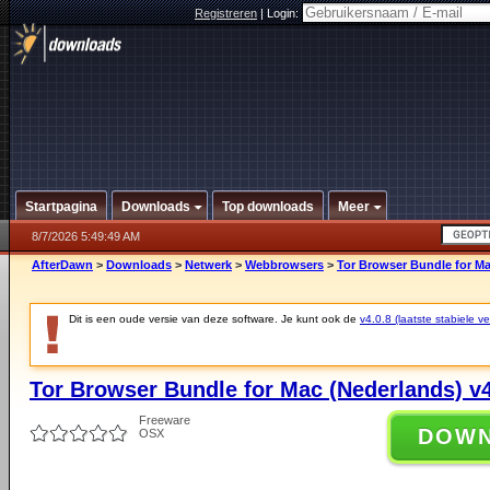
Registreren
|
Login:
Startpagina
Downloads
Top downloads
Meer
8/7/2026 5:49:49 AM
AfterDawn
>
Downloads
>
Netwerk
>
Webbrowsers
>
Tor Browser Bundle for Ma
Dit is een oude versie van deze software. Je kunt ook de
v4.0.8 (laatste stabiele ve
Tor Browser Bundle for Mac (Nederlands) v4
Freeware
DOW
OSX