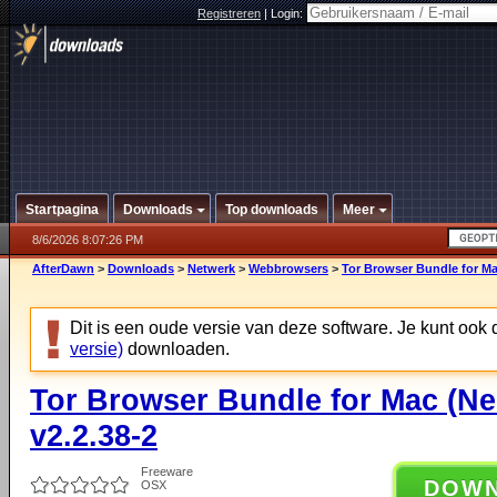
Registreren
|
Login:
Startpagina
Downloads
Top downloads
Meer
8/6/2026 8:07:26 PM
AfterDawn
>
Downloads
>
Netwerk
>
Webbrowsers
>
Tor Browser Bundle for Ma
Dit is een oude versie van deze software. Je kunt ook
versie)
downloaden.
Tor Browser Bundle for Mac (Ne
v2.2.38-2
Freeware
DOW
OSX