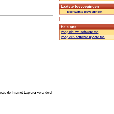
Laatste toevoegingen
Meer laatste toevoegingen
Help ons
Voeg nieuwe software toe
Voeg een software update toe
oals de Internet Explorer veranderd