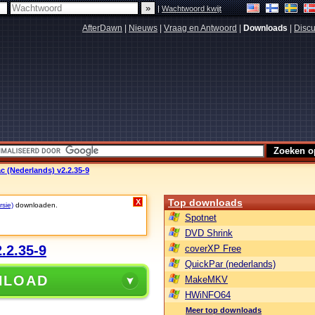
|
Wachtwoord kwijt
AfterDawn
|
Nieuws
|
Vraag en Antwoord
|
Downloads
|
Discu
c (Nederlands) v2.2.35-9
Top downloads
X
rsie)
downloaden.
Spotnet
DVD Shrink
.2.35-9
coverXP Free
QuickPar (nederlands)
NLOAD
MakeMKV
HWiNFO64
Meer top downloads