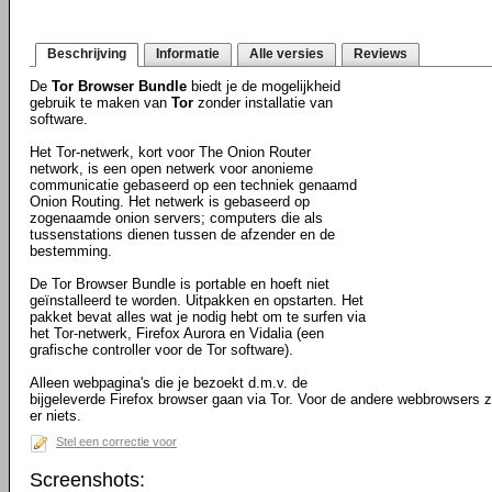
Beschrijving
Informatie
Alle versies
Reviews
De
Tor Browser Bundle
biedt je de mogelijkheid
gebruik te maken van
Tor
zonder installatie van
software.
Het Tor-netwerk, kort voor The Onion Router
network, is een open netwerk voor anonieme
communicatie gebaseerd op een techniek genaamd
Onion Routing. Het netwerk is gebaseerd op
zogenaamde onion servers; computers die als
tussenstations dienen tussen de afzender en de
bestemming.
De Tor Browser Bundle is portable en hoeft niet
geïnstalleerd te worden. Uitpakken en opstarten. Het
pakket bevat alles wat je nodig hebt om te surfen via
het Tor-netwerk, Firefox Aurora en Vidalia (een
grafische controller voor de Tor software).
Alleen webpagina's die je bezoekt d.m.v. de
bijgeleverde Firefox browser gaan via Tor. Voor de andere webbrowsers z
er niets.
Stel een correctie voor
Screenshots: