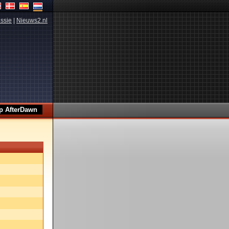
ssie
|
Nieuws2.nl