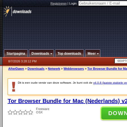
Registreren
|
Login:
Startpagina
Downloads
Top downloads
Meer
8/7/2026 3:28:12 PM
AfterDawn
>
Downloads
>
Netwerk
>
Webbrowsers
>
Tor Browser Bundle for Ma
Dit is een oude versie van deze software. Je kunt ook de
v4.0.8 (laatste stabiele ve
Tor Browser Bundle for Mac (Nederlands) v2
Freeware
DOW
OSX