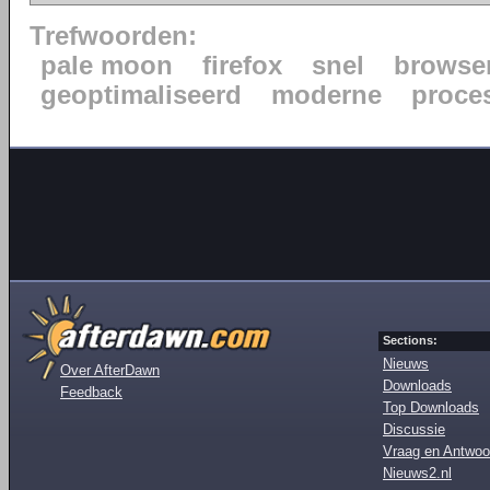
Trefwoorden:
pale moon
firefox
snel
browse
geoptimaliseerd
moderne
proce
Sections:
Nieuws
Over AfterDawn
Downloads
Feedback
Top Downloads
Discussie
Vraag en Antwoo
Nieuws2.nl