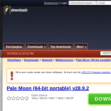
Registreren
|
Login:
Startpagina
Downloads
Top downloads
Meer
8/7/2026 12:32:31 PM
AfterDawn
>
Downloads
>
Netwerk
>
Webbrowsers
>
Pale Moon (64-bit portable
Dit is een oude versie van deze software. Je kunt ook de
v28.12.0 (laatste stabiele
Pale Moon (64-bit portable) v28.9.2
Open source
DOW
Vista / Win10 / Win7 / Win8 / WinXP