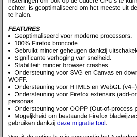
instellingen om ook op de oudere CPU's te ku
echter, is geoptimaliseerd om het meeste uit 
te halen.
FEATURES
Geoptimaliseerd voor moderne processors.
100% Firefox broncode.
Gebruikt minder geheugen dankzij uitschake
Significante verhoging van snelheid.
Stabiliteit: minder browser crashes.
Ondersteuning voor SVG en Canvas en downlo
WOFF.
Ondersteuning voor HTML5 en WebGL (v4+)
Ondersteuning voor Firefox extensirs (add-o
personas.
Ondersteuning voor OOPP (Out-of-process pl
Mogeljkheid om bestaande Firefox bladwijzers
gebruiken dankzij
deze migratie tool
.