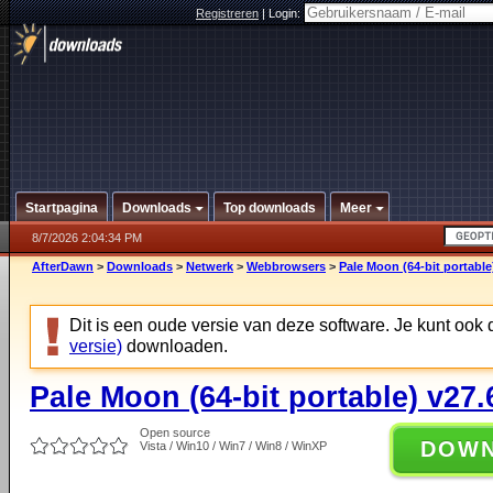
Registreren
|
Login:
Startpagina
Downloads
Top downloads
Meer
8/7/2026 2:04:34 PM
AfterDawn
>
Downloads
>
Netwerk
>
Webbrowsers
>
Pale Moon (64-bit portable
Dit is een oude versie van deze software. Je kunt ook
versie)
downloaden.
Pale Moon (64-bit portable) v27.
Open source
DOW
Vista / Win10 / Win7 / Win8 / WinXP