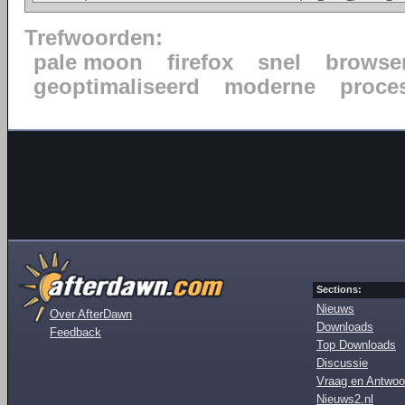
Trefwoorden:
pale moon
firefox
snel
browse
geoptimaliseerd
moderne
proce
Sections:
Nieuws
Over AfterDawn
Downloads
Feedback
Top Downloads
Discussie
Vraag en Antwoo
Nieuws2.nl