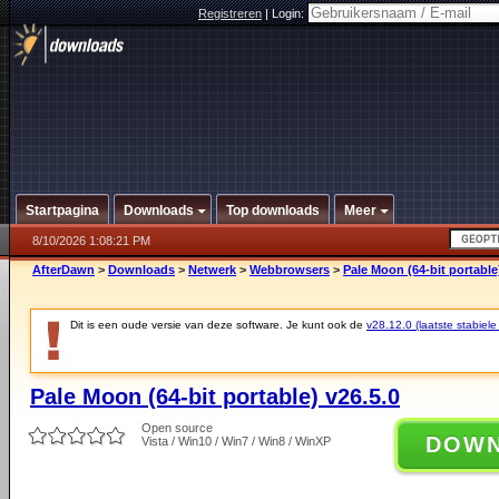
Registreren
|
Login:
Startpagina
Downloads
Top downloads
Meer
8/10/2026 1:08:21 PM
AfterDawn
>
Downloads
>
Netwerk
>
Webbrowsers
>
Pale Moon (64-bit portable
Dit is een oude versie van deze software. Je kunt ook de
v28.12.0 (laatste stabiele
Pale Moon (64-bit portable) v26.5.0
Open source
DOW
Vista / Win10 / Win7 / Win8 / WinXP