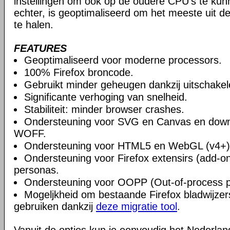
instellingen om ook op de oudere CPU's te ku
echter, is geoptimaliseerd om het meeste uit 
te halen.
FEATURES
Geoptimaliseerd voor moderne processors.
100% Firefox broncode.
Gebruikt minder geheugen dankzij uitschake
Significante verhoging van snelheid.
Stabiliteit: minder browser crashes.
Ondersteuning voor SVG en Canvas en downlo
WOFF.
Ondersteuning voor HTML5 en WebGL (v4+)
Ondersteuning voor Firefox extensirs (add-o
personas.
Ondersteuning voor OOPP (Out-of-process pl
Mogeljkheid om bestaande Firefox bladwijzers
gebruiken dankzij
deze migratie tool
.