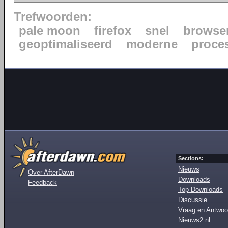
Trefwoorden:
pale moon
firefox
snel
browse
geoptimaliseerd
moderne
proce
Sections:
Nieuws
Over AfterDawn
Downloads
Feedback
Top Downloads
Discussie
Vraag en Antwoo
Nieuws2.nl