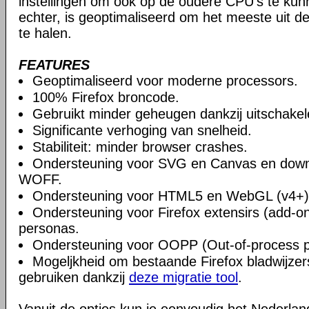
instellingen om ook op de oudere CPU's te ku
echter, is geoptimaliseerd om het meeste uit 
te halen.
FEATURES
Geoptimaliseerd voor moderne processors.
100% Firefox broncode.
Gebruikt minder geheugen dankzij uitschake
Significante verhoging van snelheid.
Stabiliteit: minder browser crashes.
Ondersteuning voor SVG en Canvas en downlo
WOFF.
Ondersteuning voor HTML5 en WebGL (v4+)
Ondersteuning voor Firefox extensirs (add-o
personas.
Ondersteuning voor OOPP (Out-of-process pl
Mogeljkheid om bestaande Firefox bladwijzers
gebruiken dankzij
deze migratie tool
.