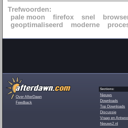
Trefwoorden:
pale moon
firefox
snel
browse
geoptimaliseerd
moderne
proce
Sections:
Nieuws
Over AfterDawn
Downloads
Feedback
Top Downloads
Discussie
Vraag en Antwoo
Nieuws2.nl