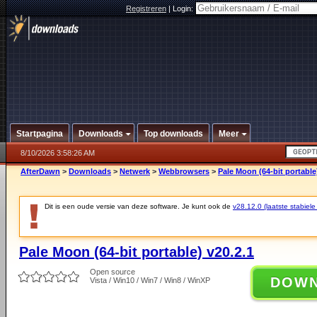
Registreren
|
Login:
Startpagina
Downloads
Top downloads
Meer
8/10/2026 3:58:26 AM
AfterDawn
>
Downloads
>
Netwerk
>
Webbrowsers
>
Pale Moon (64-bit portable
Dit is een oude versie van deze software. Je kunt ook de
v28.12.0 (laatste stabiele
Pale Moon (64-bit portable) v20.2.1
Open source
DOW
Vista / Win10 / Win7 / Win8 / WinXP