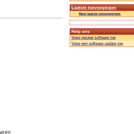
Laatste toevoegingen
Meer laatste toevoegingen
Help ons
Voeg nieuwe software toe
Voeg een software update toe
f WOFF.