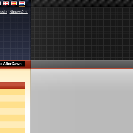
ssie
|
Nieuws2.nl