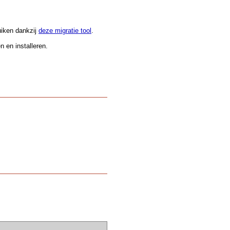
.
uiken dankzij
deze migratie tool
.
 en installeren.