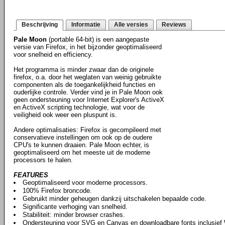
Beschrijving
Informatie
Alle versies
Reviews
Pale Moon
(portable 64-bit) is een aangepaste
versie van Firefox, in het bijzonder geoptimaliseerd
voor snelheid en efficiency.
Het programma is minder zwaar dan de originele
firefox, o.a. door het weglaten van weinig gebruikte
componenten als de toegankelijkheid functies en
ouderlijke controle. Verder vind je in Pale Moon ook
geen ondersteuning voor Internet Explorer's ActiveX
en ActiveX scripting technologie, wat voor de
veiligheid ook weer een pluspunt is.
Andere optimalisaties: Firefox is gecompileerd met
conservatieve instellingen om ook op de oudere
CPU's te kunnen draaien. Pale Moon echter, is
geoptimaliseerd om het meeste uit de moderne
processors te halen.
FEATURES
Geoptimaliseerd voor moderne processors.
100% Firefox broncode.
Gebruikt minder geheugen dankzij uitschakelen bepaalde code.
Significante verhoging van snelheid.
Stabiliteit: minder browser crashes.
Ondersteuning voor SVG en Canvas en downloadbare fonts inclusie