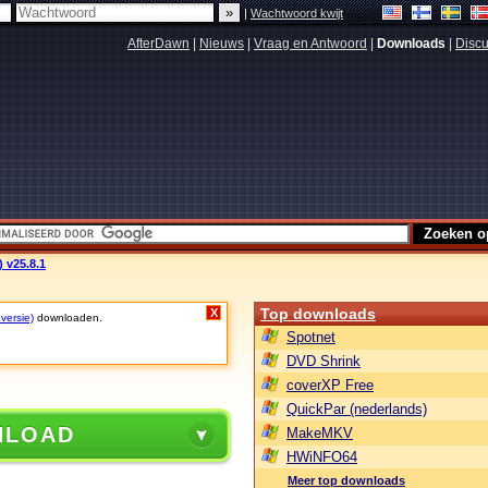
|
Wachtwoord kwijt
AfterDawn
|
Nieuws
|
Vraag en Antwoord
|
Downloads
|
Discu
) v25.8.1
Top downloads
X
 versie)
downloaden.
Spotnet
DVD Shrink
coverXP Free
QuickPar (nederlands)
NLOAD
MakeMKV
HWiNFO64
Meer top downloads