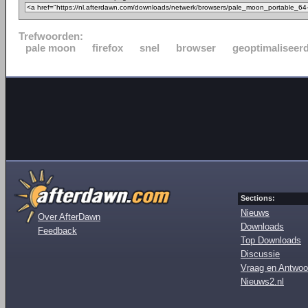
Trefwoorden:
pale moon
firefox
snel
browser
geoptimaliseer
Sections:
Nieuws
Over AfterDawn
Downloads
Feedback
Top Downloads
Discussie
Vraag en Antwoo
Nieuws2.nl