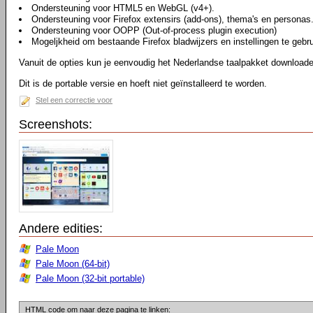
Ondersteuning voor HTML5 en WebGL (v4+).
Ondersteuning voor Firefox extensirs (add-ons), thema's en personas
Ondersteuning voor OOPP (Out-of-process plugin execution)
Mogeljkheid om bestaande Firefox bladwijzers en instellingen te gebr
Vanuit de opties kun je eenvoudig het Nederlandse taalpakket downloaden
Dit is de portable versie en hoeft niet geïnstalleerd te worden.
Stel een correctie voor
Screenshots:
Andere edities:
Pale Moon
Pale Moon (64-bit)
Pale Moon (32-bit portable)
HTML code om naar deze pagina te linken: