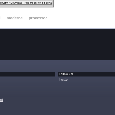
d
moderne
processor
Follow us:
Twitter
rd