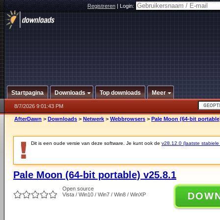
Registreren
|
Login:
Startpagina
Downloads
Top downloads
Meer
8/7/2026 9:01:43 PM
AfterDawn
>
Downloads
>
Netwerk
>
Webbrowsers
>
Pale Moon (64-bit portable
Dit is een oude versie van deze software. Je kunt ook de
v28.12.0 (laatste stabiele
Pale Moon (64-bit portable) v25.8.1
Open source
DOW
Vista / Win10 / Win7 / Win8 / WinXP