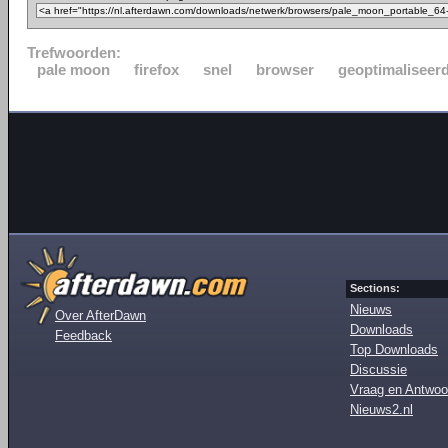
Trefwoorden:
pale moon
firefox
snel
browser
geoptimaliseer
Sections:
Nieuws
Over AfterDawn
Downloads
Feedback
Top Downloads
Discussie
Vraag en Antwoo
Nieuws2.nl