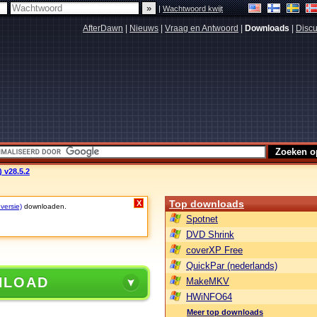
|
Wachtwoord kwijt
AfterDawn
|
Nieuws
|
Vraag en Antwoord
|
Downloads
|
Discu
) v28.5.2
Top downloads
X
 versie)
downloaden.
Spotnet
DVD Shrink
coverXP Free
QuickPar (nederlands)
NLOAD
MakeMKV
HWiNFO64
Meer top downloads