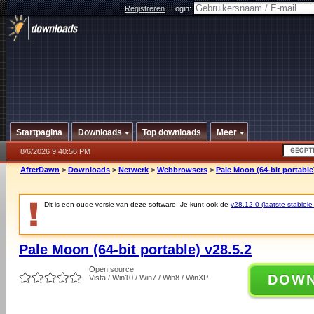
Registreren
|
Login:
Startpagina
Downloads
Top downloads
Meer
8/6/2026 9:40:56 PM
AfterDawn
>
Downloads
>
Netwerk
>
Webbrowsers
>
Pale Moon (64-bit portable
Dit is een oude versie van deze software. Je kunt ook de
v28.12.0 (laatste stabiele
Pale Moon (64-bit portable) v28.5.2
Open source
DOW
Vista / Win10 / Win7 / Win8 / WinXP