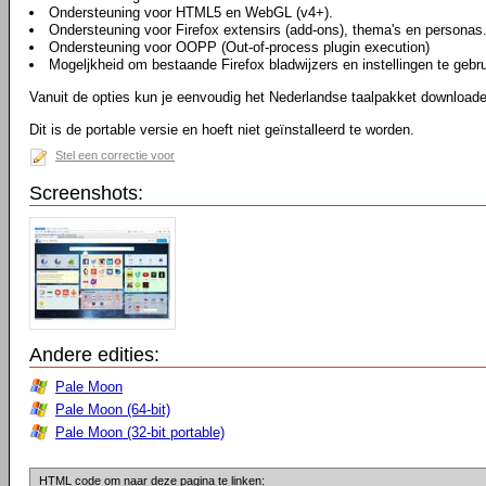
Ondersteuning voor HTML5 en WebGL (v4+).
Ondersteuning voor Firefox extensirs (add-ons), thema's en personas
Ondersteuning voor OOPP (Out-of-process plugin execution)
Mogeljkheid om bestaande Firefox bladwijzers en instellingen te gebr
Vanuit de opties kun je eenvoudig het Nederlandse taalpakket downloaden
Dit is de portable versie en hoeft niet geïnstalleerd te worden.
Stel een correctie voor
Screenshots:
Andere edities:
Pale Moon
Pale Moon (64-bit)
Pale Moon (32-bit portable)
HTML code om naar deze pagina te linken: