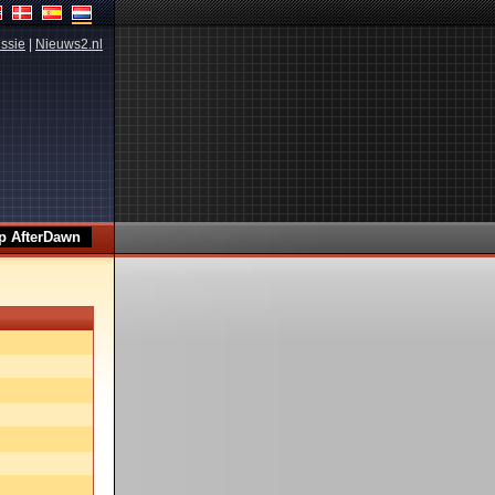
ssie
|
Nieuws2.nl