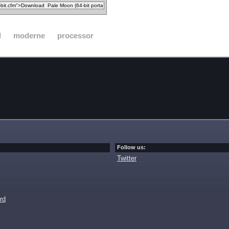
d
moderne
processor
Follow us:
Twitter
rd