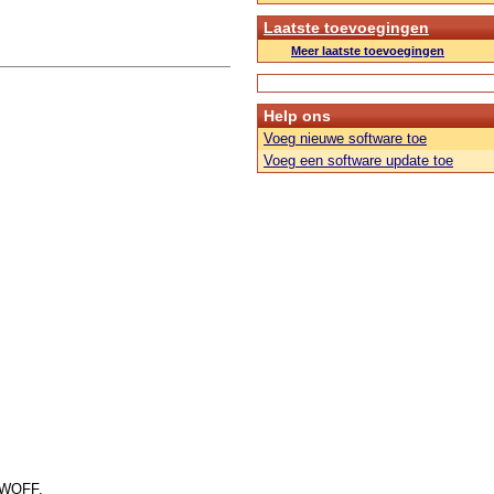
Laatste toevoegingen
Meer laatste toevoegingen
Help ons
Voeg nieuwe software toe
Voeg een software update toe
f WOFF.