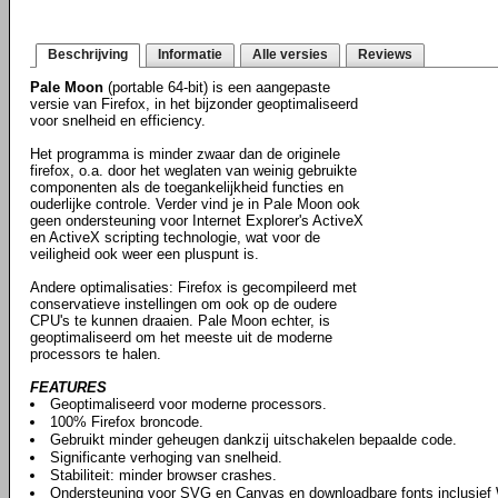
Beschrijving
Informatie
Alle versies
Reviews
Pale Moon
(portable 64-bit) is een aangepaste
versie van Firefox, in het bijzonder geoptimaliseerd
voor snelheid en efficiency.
Het programma is minder zwaar dan de originele
firefox, o.a. door het weglaten van weinig gebruikte
componenten als de toegankelijkheid functies en
ouderlijke controle. Verder vind je in Pale Moon ook
geen ondersteuning voor Internet Explorer's ActiveX
en ActiveX scripting technologie, wat voor de
veiligheid ook weer een pluspunt is.
Andere optimalisaties: Firefox is gecompileerd met
conservatieve instellingen om ook op de oudere
CPU's te kunnen draaien. Pale Moon echter, is
geoptimaliseerd om het meeste uit de moderne
processors te halen.
FEATURES
Geoptimaliseerd voor moderne processors.
100% Firefox broncode.
Gebruikt minder geheugen dankzij uitschakelen bepaalde code.
Significante verhoging van snelheid.
Stabiliteit: minder browser crashes.
Ondersteuning voor SVG en Canvas en downloadbare fonts inclusie