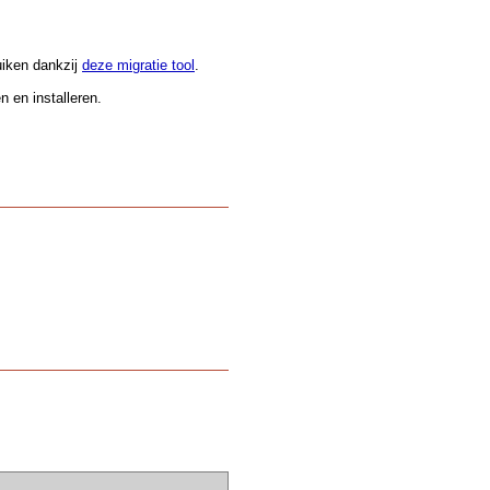
.
uiken dankzij
deze migratie tool
.
 en installeren.