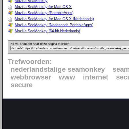
Mozilla SeaMonkey
Mozilla SeaMonkey for Mac OS X
Mozilla SeaMonkey (PortableApps)
Mozilla SeaMonkey for Mac OS X (Nederlands)
Mozilla SeaMonkey (Nederlands PortableApps)
Mozilla SeaMonkey (64-bit Nederlands)
HTML code om naar deze pagina te linken:
Trefwoorden:
nederlandstalige seamonkey
sea
webbrowser
www
internet
sec
secure