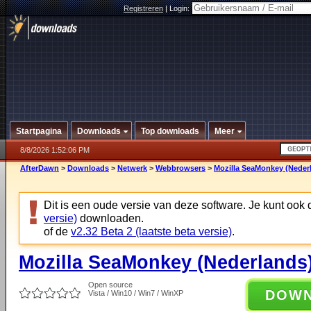
Registreren
|
Login:
Startpagina
Downloads
Top downloads
Meer
8/8/2026 1:52:06 PM
AfterDawn
>
Downloads
>
Netwerk
>
Webbrowsers
>
Mozilla SeaMonkey (Nederl
Dit is een oude versie van deze software. Je kunt ook
versie)
downloaden.
of de
v2.32 Beta 2 (laatste beta versie)
.
Mozilla SeaMonkey (Nederlands)
Open source
DOW
Vista / Win10 / Win7 / WinXP