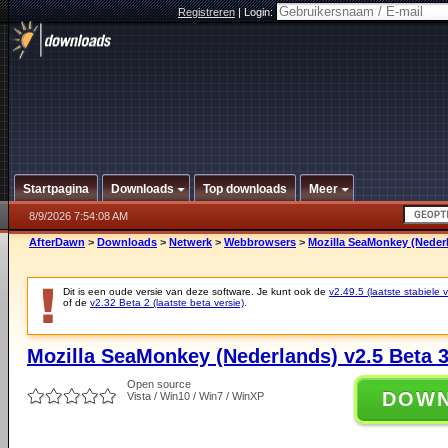
Registreren
|
Login:
Startpagina
Downloads
Top downloads
Meer
8/9/2026 7:54:08 AM
AfterDawn
>
Downloads
>
Netwerk
>
Webbrowsers
>
Mozilla SeaMonkey (Nederl
Dit is een oude versie van deze software. Je kunt ook de
v2.49.5 (laatste stabiele v
of de
v2.32 Beta 2 (laatste beta versie)
.
Mozilla SeaMonkey (Nederlands) v2.5 Beta 
Open source
DOW
Vista / Win10 / Win7 / WinXP