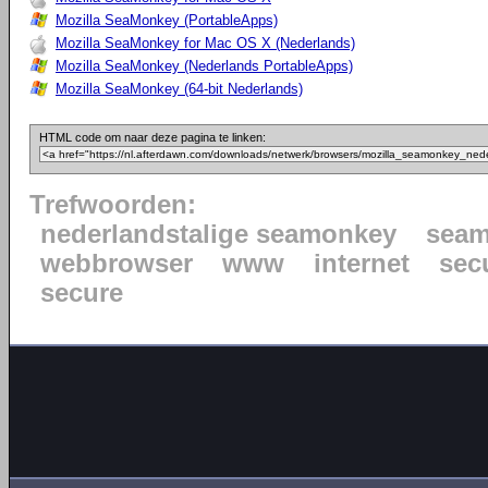
Mozilla SeaMonkey (PortableApps)
Mozilla SeaMonkey for Mac OS X (Nederlands)
Mozilla SeaMonkey (Nederlands PortableApps)
Mozilla SeaMonkey (64-bit Nederlands)
HTML code om naar deze pagina te linken:
Trefwoorden:
nederlandstalige seamonkey
sea
webbrowser
www
internet
sec
secure