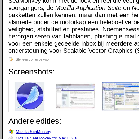
SeaMonkey komt met de look en feel die veel g
voorgangers, de
Mozilla Application Suite
en
Ne
pakketten zullen kennen, maar dan met een hel
alsmede onder de motorkap een heleboel verbe
veiligheid, stabiliteit en prestaties. Noemensw
herorganiseren van tabbladen, phishing e-mail 
voor een enkele gedeelde inbox bij meerdere a
ondersteuning voor Scalable Vector Graphics 
Stel een correctie voor
Screenshots:
Andere edities:
Mozilla SeaMonkey
Mozilla SeaMonkey for Mac OS X