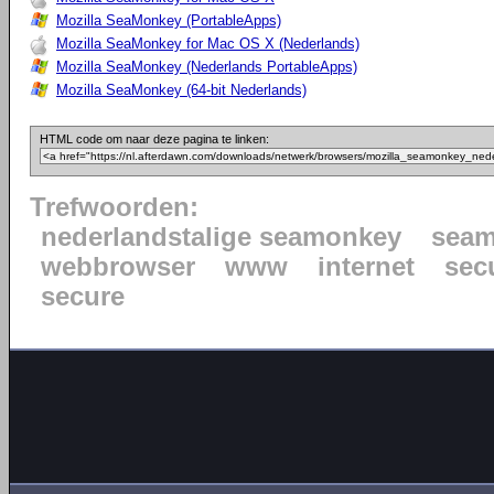
Mozilla SeaMonkey (PortableApps)
Mozilla SeaMonkey for Mac OS X (Nederlands)
Mozilla SeaMonkey (Nederlands PortableApps)
Mozilla SeaMonkey (64-bit Nederlands)
HTML code om naar deze pagina te linken:
Trefwoorden:
nederlandstalige seamonkey
sea
webbrowser
www
internet
sec
secure