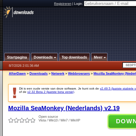
Registreren
|
Login:
Startpagina
Downloads
Top downloads
Meer
8/7/2026 2:01:36 AM
AfterDawn
>
Downloads
>
Netwerk
>
Webbrowsers
>
Mozilla SeaMonkey (Nederl
Dit is een oude versie van deze software. Je kunt ook de
v2.49.5 (laatste stabiele v
of de
v2.32 Beta 2 (laatste beta versie)
.
Mozilla SeaMonkey (Nederlands) v2.19
Open source
DOW
Vista / Win10 / Win7 / WinXP