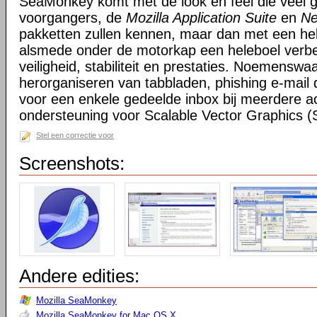
SeaMonkey komt met de look en feel die veel g
voorgangers, de
Mozilla Application Suite
en
Ne
pakketten zullen kennen, maar dan met een hel
alsmede onder de motorkap een heleboel verbe
veiligheid, stabiliteit en prestaties. Noemensw
herorganiseren van tabbladen, phishing e-mail 
voor een enkele gedeelde inbox bij meerdere a
ondersteuning voor Scalable Vector Graphics 
Stel een correctie voor
Screenshots:
Andere edities:
Mozilla SeaMonkey
Mozilla SeaMonkey for Mac OS X